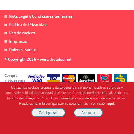
Nota Legal y Condiciones Generales
Política de Privacidad
Uso de cookies
Empresas
Quiénes Somos
© Copyrigth 2026 - www.hoteles.net
Compra
100% segura
Utilizamos cookies propias y de terceros para mejorar nuestros servicios y
mostrarle publicidad relacionada con sus preferencias mediante el análisis de sus
hábitos de navegación. Si continua navegando, consideramos que acepta su uso.
Puede cambiar la configuración u obtener más información
aquí
.
Cofinanciado por
Viajes Anticiclón, S.L. Agencia de Viajes Online - C.I. MU-107-2-25. C/ Mayor nº46 Bajo,
CP: 30893, Almendricos (Murcia, Spain).