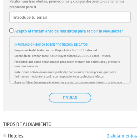
Recibe nuestras ofertas, promociones y códigos descuento que tenemos
preparado para ti.
Acepto el tratamiento de mis datos para recibir la Newsletter
INFORMACIÓN BÁSICA SOBRE PROTECCIÓN DE DATOS
Responsable del tratamiento:
Viajes Anticiclón S.L/Hoteles.net
Dirección del responsable:
Calle Mayor número 46,30893 Lorca - Murcia
Finalidad:
sus datos serán usados para poder atender sus solicitudes y prestarle
nuestros servicios.
Publicidad:
solo le enviaremos publicidad con su autorización previa, que podrá
facilitarnos mediante la casilla correspondiente establecida al efecto.
Base Jurídica:
únicamente trataremos sus datos con su consentimiento previo, que
podrá facilitarnos mediante la casilla correspondiente establecida al efecto.
Destinatarios:
con carácter general, sólo el personal de nuestra entidad que esté
ENVIAR
debidamente autorizado podrá tener conocimiento de la información que le pedimos.
No se comunicarán datos a terceros.
Derechos:
tiene derecho a saber qué información tenemos sobre usted, corregirla y
eliminarla, tal y como se explica en la información adicional disponible en nuestra
página web.
Información complementaria:
Puede consultar la información adicional y detallada
TIPOS DE ALOJAMIENTO
sobre cómo tratamos sus datos en la
política de privacidad
Hoteles
2 alojamientos