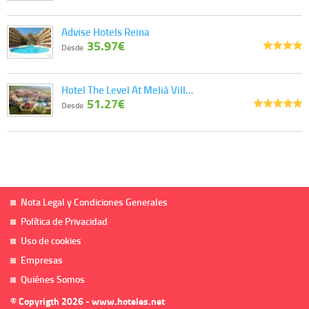
Advise Hotels Reina
35.97€
Desde
Hotel The Level At Meliá Vill…
51.27€
Desde
Nota Legal y Condiciones Generales
Política de Privacidad
Uso de cookies
Empresas
Quiénes Somos
© Copyrigth 2026 - www.hoteles.net