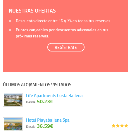
NUESTRAS OFERTAS
Descuento directo entre
1%
y
7%
en todas tus reservas.
Puntos canjeables por descuentos adicionales en tus
próximas reservas.
REGÍSTRATE
ÚLTIMOS ALOJAMIENTOS VISITADOS
Life Apartments Costa Ballena
50.23€
Desde
Hotel Playaballena Spa
36.59€
Desde