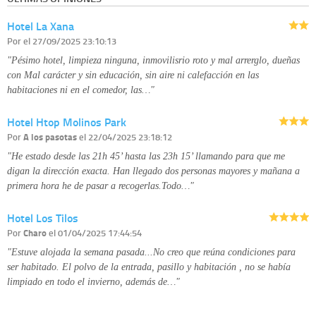
Derechos:
tiene derecho a saber qué información tenemos sobre usted,
corregirla y eliminarla, tal y como se explica en la información adicional
Hotel La Xana
disponible en nuestra página web.
Información complementaria:
Puede consultar la información adicional y
Por
el 27/09/2025 23:10:13
detallada sobre cómo tratamos sus datos en la
política de privacidad
"Pésimo hotel, limpieza ninguna, inmovilisrio roto y mal arrerglo, dueñas
con Mal carácter y sin educación, sin aire ni calefacción en las
habitaciones ni en el comedor, las…"
Hotel Htop Molinos Park
Por
A los pasotas
el 22/04/2025 23:18:12
"He estado desde las 21h 45’ hasta las 23h 15’ llamando para que me
digan la dirección exacta. Han llegado dos personas mayores y mañana a
primera hora he de pasar a recogerlas.Todo…"
Hotel Los Tilos
Por
Charo
el 01/04/2025 17:44:54
"Estuve alojada la semana pasada...No creo que reúna condiciones para
ser habitado. El polvo de la entrada, pasillo y habitación , no se había
limpiado en todo el invierno, además de…"