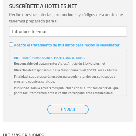
SUSCRÍBETE A HOTELES.NET
Recibe nuestras ofertas, promociones y códigos descuento que
tenemos preparado para ti.
Acepto el tratamiento de mis datos para recibir la Newsletter
INFORMACIÓN BÁSICA SOBRE PROTECCIÓN DE DATOS
Responsable del tratamiento:
Viajes Anticiclón S.L/Hoteles.net
Dirección del responsable:
Calle Mayor número 46,30893 Lorca - Murcia
Finalidad:
sus datos serán usados para poder atender sus solicitudes y
prestarle nuestros servicios.
Publicidad:
solo le enviaremos publicidad con su autorización previa, que
podrá facilitarnos mediante la casilla correspondiente establecida al
efecto.
Base Jurídica:
únicamente trataremos sus datos con su consentimiento
ENVIAR
previo, que podrá facilitarnos mediante la casilla correspondiente
establecida al efecto.
Destinatarios:
con carácter general, sólo el personal de nuestra entidad
que esté debidamente autorizado podrá tener conocimiento de la
información que le pedimos. No se comunicarán datos a terceros.
ÚLTIMAS OPINIONES