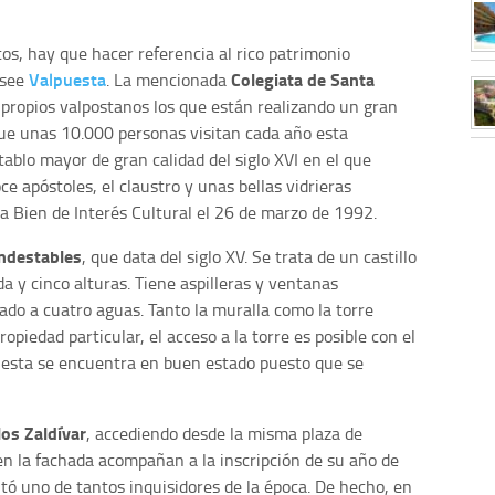
s, hay que hacer referencia al rico patrimonio
Valpuesta
Colegiata de Santa
osee
. La mencionada
 propios valpostanos los que están realizando un gran
 que unas 10.000 personas visitan cada año esta
tablo mayor de gran calidad del siglo XVI en el que
ce apóstoles, el claustro y unas bellas vidrieras
a Bien de Interés Cultural el 26 de marzo de 1992.
ndestables
, que data del siglo XV. Se trata de un castillo
a y cinco alturas. Tiene aspilleras y ventanas
do a cuatro aguas. Tanto la muralla como la torre
ropiedad particular, el acceso a la torre es posible con el
puesta se encuentra en buen estado puesto que se
los Zaldívar
, accediendo desde la misma plaza de
n la fachada acompañan a la inscripción de su año de
itó uno de tantos inquisidores de la época. De hecho, en