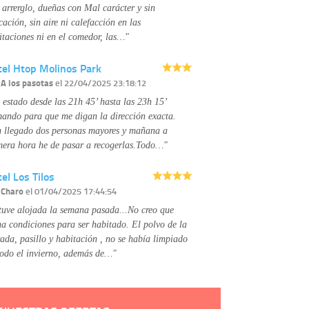
No se comunicarán datos a terceros.
 arrerglo, dueñas con Mal carácter y sin
Derechos:
tiene derecho a saber qué
cación, sin aire ni calefacción en las
información tenemos sobre usted, corregirla y
itaciones ni en el comedor, las…"
eliminarla, tal y como se explica en la
información adicional disponible en nuestra
tel Htop Molinos Park
página web.
Información complementaria:
Puede consultar
r
A los pasotas
el 22/04/2025 23:18:12
la información adicional y detallada sobre cómo
 estado desde las 21h 45’ hasta las 23h 15’
tratamos sus datos en la
política de privacidad
mando para que me digan la dirección exacta.
 llegado dos personas mayores y mañana a
mera hora he de pasar a recogerlas.Todo…"
el Los Tilos
r
Charo
el 01/04/2025 17:44:54
tuve alojada la semana pasada...No creo que
na condiciones para ser habitado. El polvo de la
rada, pasillo y habitación , no se había limpiado
todo el invierno, además de…"