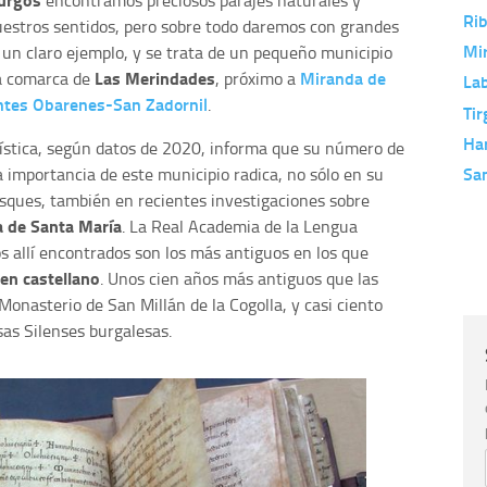
encontramos preciosos parajes naturales y
Rib
uestros sentidos, pero sobre todo daremos con grandes
Mi
s un claro ejemplo, y se trata de un pequeño municipio
Las Merindades
Miranda de
la comarca de
, próximo a
La
ntes Obarenes-San Zadornil
.
Tir
Ha
dística, según datos de 2020, informa que su número de
Sa
a importancia de este municipio radica, no sólo en su
sques, también en recientes investigaciones sobre
a de Santa María
. La Real Academia de la Lengua
 allí encontrados son los más antiguos en los que
 en castellano
. Unos cien años más antiguos que las
onasterio de San Millán de la Cogolla, y casi ciento
sas Silenses burgalesas.