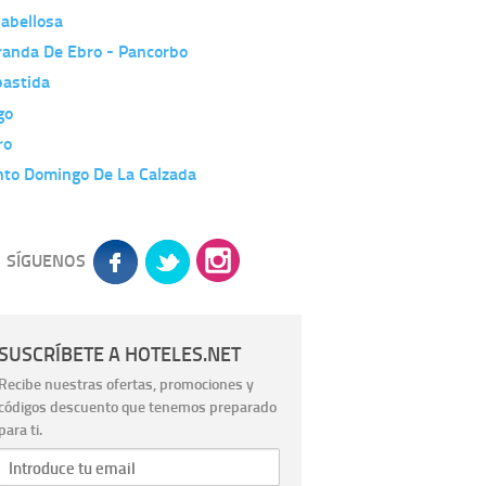
abellosa
randa De Ebro - Pancorbo
bastida
go
ro
nto Domingo De La Calzada
SÍGUENOS
SUSCRÍBETE A HOTELES.NET
Recibe nuestras ofertas, promociones y
códigos descuento que tenemos preparado
para ti.