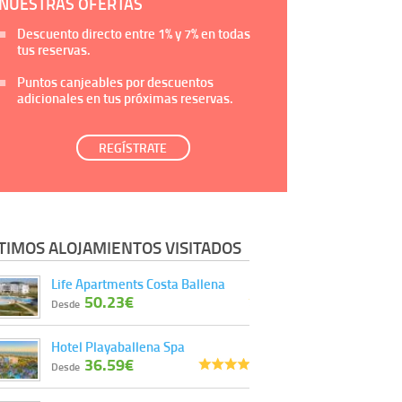
NUESTRAS OFERTAS
Descuento directo entre
1%
y
7%
en todas
tus reservas.
Puntos canjeables por descuentos
adicionales en tus próximas reservas.
REGÍSTRATE
TIMOS ALOJAMIENTOS VISITADOS
Life Apartments Costa Ballena
50.23€
Desde
Hotel Playaballena Spa
36.59€
Desde