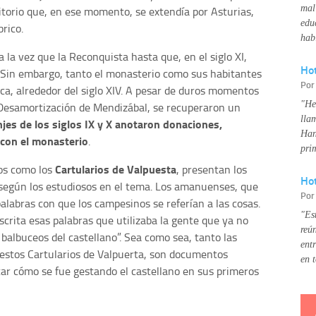
mal
ritorio que, en ese momento, se extendía por Asturias,
edu
rico.
hab
la vez que la Reconquista hasta que, en el siglo XI,
Ho
. Sin embargo, tanto el monasterio como sus habitantes
Po
ica, alrededor del siglo XIV. A pesar de duros momentos
"He
 Desamortización de Mendizábal, se recuperaron un
lla
es de los siglos IX y X anotaron donaciones,
Han
 con el monasterio
.
pri
Cartularios de Valpuesta
os como los
, presentan los
Hot
 según los estudiosos en el tema. Los amanuenses, que
Po
 palabras con que los campesinos se referían a las cosas.
"Es
crita esas palabras que utilizaba la gente que ya no
reú
 balbuceos del castellano”. Sea como sea, tanto las
ent
 estos Cartularios de Valpuerta, son documentos
en 
ar cómo se fue gestando el castellano en sus primeros