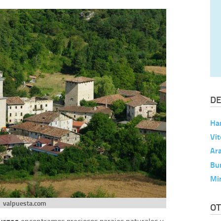
DE
Ha
Vit
Ar
Bu
Mi
valpuesta.com
OT
urgos