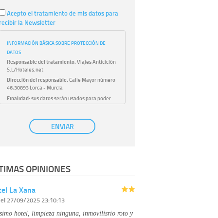
Acepto el tratamiento de mis datos para
recibir la Newsletter
INFORMACIÓN BÁSICA SOBRE PROTECCIÓN DE
DATOS
Responsable del tratamiento:
Viajes Anticiclón
S.L/Hoteles.net
Dirección del responsable:
Calle Mayor número
46,30893 Lorca - Murcia
Finalidad:
sus datos serán usados para poder
atender sus solicitudes y prestarle nuestros
servicios.
Publicidad:
solo le enviaremos publicidad con su
ENVIAR
autorización previa, que podrá facilitarnos
mediante la casilla correspondiente
establecida al efecto.
Base Jurídica:
únicamente trataremos sus datos
TIMAS OPINIONES
con su consentimiento previo, que podrá
facilitarnos mediante la casilla correspondiente
establecida al efecto.
el La Xana
Destinatarios:
con carácter general, sólo el
r
el 27/09/2025 23:10:13
personal de nuestra entidad que esté
debidamente autorizado podrá tener
simo hotel, limpieza ninguna, inmovilisrio roto y
conocimiento de la información que le pedimos.