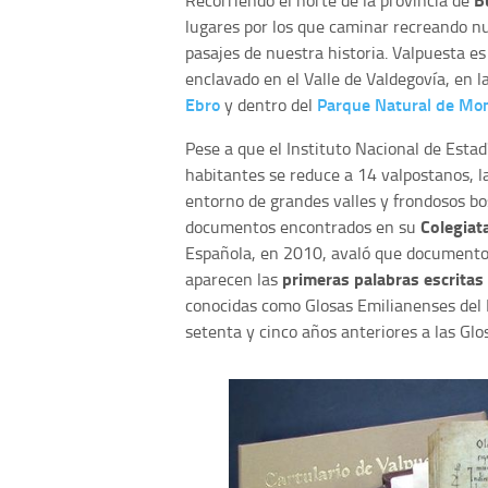
Recorriendo el norte de la provincia de
lugares por los que caminar recreando n
pasajes de nuestra historia. Valpuesta e
enclavado en el Valle de Valdegovía, en 
Ebro
Parque Natural de Mo
y dentro del
Pese a que el Instituto Nacional de Esta
habitantes se reduce a 14 valpostanos, l
entorno de grandes valles y frondosos bo
Colegiat
documentos encontrados en su
Española, en 2010, avaló que documentos
primeras palabras escritas
aparecen las
conocidas como Glosas Emilianenses del M
setenta y cinco años anteriores a las Glo