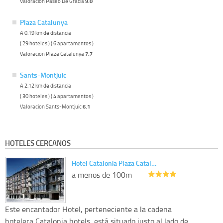
Valoracion Paseo De Gracia
9.0
Plaza Catalunya
A 0.19 km de distancia
( 29 hoteles ) ( 6 apartamentos )
Valoracion Plaza Catalunya
7.7
Sants-Montjuic
A 2.12 km de distancia
( 30 hoteles ) ( 4 apartamentos )
Valoracion Sants-Montjuic
6.1
HOTELES CERCANOS
Hotel Catalonia Plaza Catal…
a menos de 100m
Este encantador Hotel, perteneciente a la cadena
hotelera Catalonia hotels, está situado justo al lado de