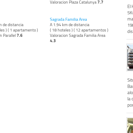
7.7
Valoracion Plaza Catalunya
El
5K
mar
Sagrada Familia Area
m de distancia
A 1.94 km de distancia
198
les ) ( 1 apartamento )
( 18 hoteles ) ( 12 apartamentos )
dis
7.6
n Parallel
Valoracion Sagrada Familia Area
4.3
Si
Bar
alo
la
por