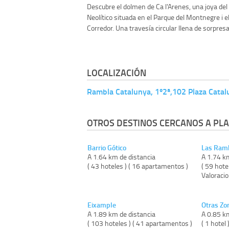
Descubre el dolmen de Ca l'Arenes, una joya del
Neolítico situada en el Parque del Montnegre i e
Corredor. Una travesía circular llena de sorpresas
LOCALIZACIÓN
Rambla Catalunya, 1º2ª,102 Plaza Catal
OTROS DESTINOS CERCANOS A PLA
Barrio Gótico
Las Ram
A 1.64 km de distancia
A 1.74 k
( 43 hoteles ) ( 16 apartamentos )
( 59 hote
Valoraci
Eixample
Otras Zo
A 1.89 km de distancia
A 0.85 k
( 103 hoteles ) ( 41 apartamentos )
( 1 hotel 