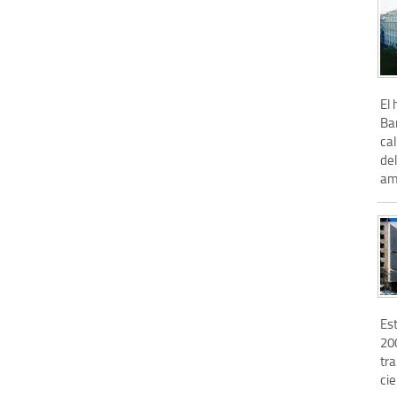
El 
Bar
cal
del
amp
Es
200
tr
cie