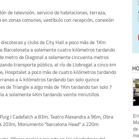
ón de televisión, servicio de habitaciones, terraza,
do en zonas comunes, vestíbulo con recepción, conexión
s discotecas y clubs de City Hall a poco más de 1Km
 de Barceloneta a solamente cuatro kilómetros tardando
n de metro de Diagonal a solamente cincuenta metros
zando transporte público, el río de Llobregat a cinco km
HO
, Hospitalet a poco más de cuatro kilómetros tardando
rraneo a 4 kilómetros tardando tan solo quince
es de Triangle a algo más de 1Km tardando tan solo 7
lla a solamente 4Km tardando veinte minutillos
El
Puig I Cadafalch a 83m, Teatro Alexandra a 96m, Obra
Maj
 a 203m, Monumento "barcelona Head" a 220m.
de
me