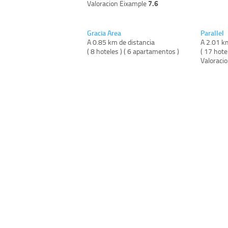
7.6
Valoracion Eixample
Gracia Area
Parallel
A 0.85 km de distancia
A 2.01 k
( 8 hoteles ) ( 6 apartamentos )
( 17 hote
Valoracio