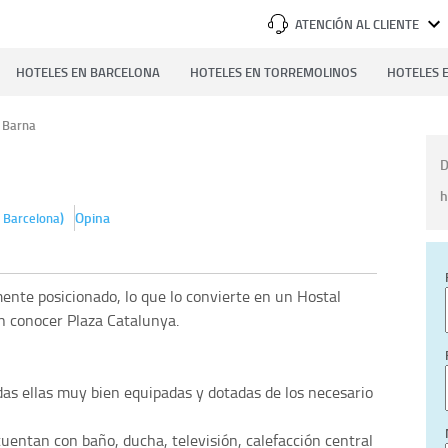
ATENCIÓN AL CLIENTE
HOTELES EN BARCELONA
HOTELES EN TORREMOLINOS
HOTELES E
Barna
D
h
)
Opina
Barcelona
ente posicionado, lo que lo convierte en un Hostal
n conocer Plaza Catalunya.
das ellas muy bien equipadas y dotadas de los necesario
cuentan con baño, ducha, televisión, calefacción central