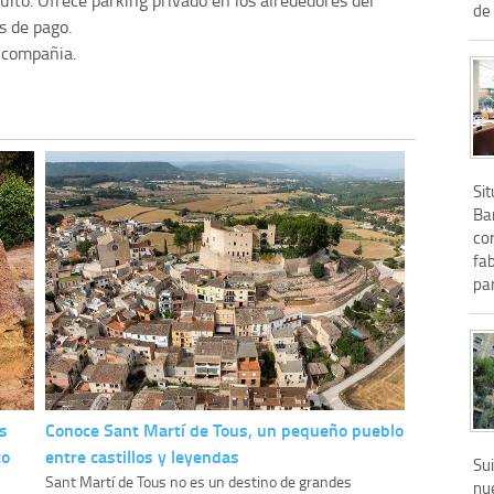
tuito. Ofrece parking privado en los alrededores del
de .
s de pago.
 compañia.
Sit
Bar
co
fa
par
s
Conoce Sant Martí de Tous, un pequeño pueblo
to
entre castillos y leyendas
Su
Sant Martí de Tous no es un destino de grandes
nu