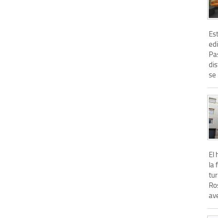
Est
ed
Pa
dis
se 
El 
la
tur
Ros
av