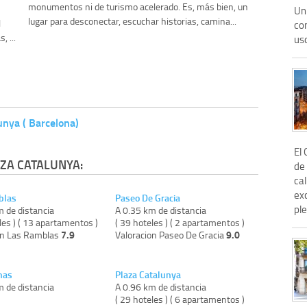
monumentos ni de turismo acelerado. Es, más bien, un
Un 
lugar para desconectar, escuchar historias, camina...
l
co
, ...
uso
unya ( Barcelona)
El 
ZA CATALUNYA:
de
cal
ex
blas
Paseo De Gracia
ple
m de distancia
A 0.35 km de distancia
les ) ( 13 apartamentos )
( 39 hoteles ) ( 2 apartamentos )
7.9
9.0
on Las Ramblas
Valoracion Paseo De Gracia
nas
Plaza Catalunya
m de distancia
A 0.96 km de distancia
)
( 29 hoteles ) ( 6 apartamentos )