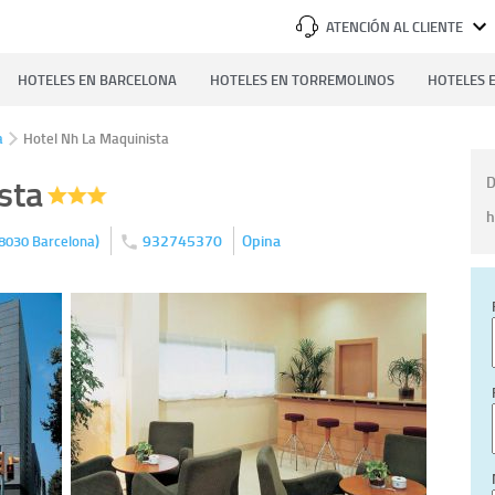
ATENCIÓN AL CLIENTE
HOTELES EN BARCELONA
HOTELES EN TORREMOLINOS
HOTELES E
a
Hotel Nh La Maquinista
sta
D
h
)
932745370
Opina
8030
Barcelona