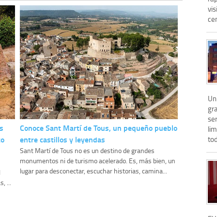
vis
ce
Un 
gr
ser
s
Conoce Sant Martí de Tous, un pequeño pueblo
li
to
entre castillos y leyendas
tod
Sant Martí de Tous no es un destino de grandes
monumentos ni de turismo acelerado. Es, más bien, un
lugar para desconectar, escuchar historias, camina...
l
, ...