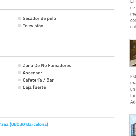
El
de 
me
Secador de pelo
co
Televisión
col
Zona De No Fumadores
Ascensor
Est
Cafetería / Bar
ma
Caja fuerte
un
fa
Ade
 Area (08030 Barcelona)