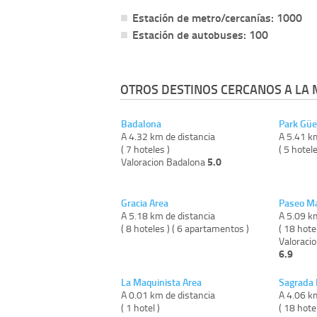
Estación de metro/cercanías: 1000
Estación de autobuses: 100
OTROS DESTINOS CERCANOS A LA 
Badalona
Park Güe
A 4.32 km de distancia
A 5.41 k
( 7 hoteles )
( 5 hotele
5.0
Valoracion Badalona
Gracia Area
Paseo Ma
A 5.18 km de distancia
A 5.09 k
( 8 hoteles ) ( 6 apartamentos )
( 18 hote
Valoraci
6.9
La Maquinista Area
Sagrada 
A 0.01 km de distancia
A 4.06 k
( 1 hotel )
( 18 hote