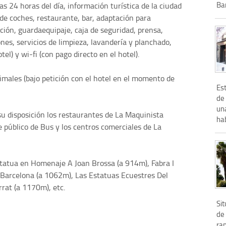
Ba
as 24 horas del día, información turística de la ciudad
r de coches, restaurante, bar, adaptación para
ción, guardaequipaje, caja de seguridad, prensa,
nes, servicios de limpieza, lavandería y planchado,
el) y wi-fi (con pago directo en el hotel).
males (bajo petición con el hotel en el momento de
Est
de
un
su disposición los restaurantes de La Maquinista
hab
e público de Bus y los centros comerciales de La
tatua en Homenaje A Joan Brossa (a 914m), Fabra I
Barcelona (a 1062m), Las Estatuas Ecuestres Del
rat (a 1170m), etc.
Si
de
ra