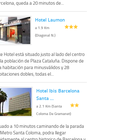
rcelona, queda a 20 minutos de...
Hotel Laumon
a 1.9 Km
(Diagonal N.)
e Hotel está situado justo al lado del centro
 la población de Plaza Cataluña. Dispone de
a habitación para minusválidos y 28
itaciones dobles, todas el...
Hotel Ibis Barcelona
Santa …
a 2.1 Km (Santa
Coloma De Gramanet)
tuado a 10 minutos caminando de la parada
 Metro Santa Coloma, podra llegar
pidamente al centro historico de Barcelona y