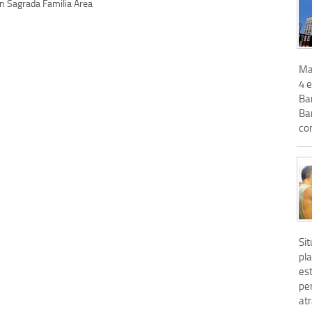
n Sagrada Familia Area
Ma
4 e
Bar
Ba
con
Sit
pl
est
pe
atr