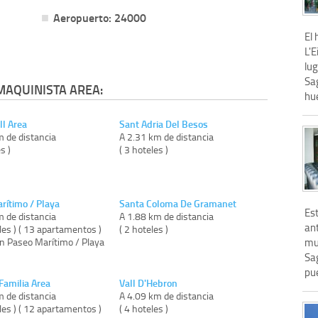
Aeropuerto: 24000
El 
L'
lug
Sag
MAQUINISTA AREA:
hu
ll Area
Sant Adria Del Besos
m de distancia
A 2.31 km de distancia
s )
( 3 hoteles )
rítimo / Playa
Santa Coloma De Gramanet
Es
m de distancia
A 1.88 km de distancia
an
les ) ( 13 apartamentos )
( 2 hoteles )
on Paseo Marítimo / Playa
mu
Sag
pue
Familia Area
Vall D'Hebron
m de distancia
A 4.09 km de distancia
les ) ( 12 apartamentos )
( 4 hoteles )