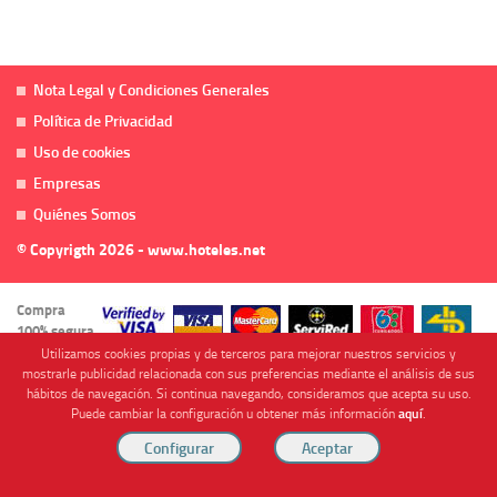
Nota Legal y Condiciones Generales
Política de Privacidad
Uso de cookies
Empresas
Quiénes Somos
© Copyrigth 2026 - www.hoteles.net
Compra
100% segura
Utilizamos cookies propias y de terceros para mejorar nuestros servicios y
mostrarle publicidad relacionada con sus preferencias mediante el análisis de sus
hábitos de navegación. Si continua navegando, consideramos que acepta su uso.
Puede cambiar la configuración u obtener más información
aquí
.
Cofinanciado por
Viajes Anticiclón, S.L. Agencia de Viajes Online - C.I. MU-107-2-25. C/ Mayor nº46 Bajo,