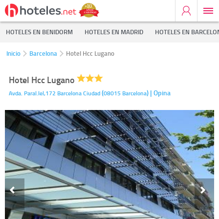
HOTELES EN BENIDORM
HOTELES EN MADRID
HOTELES EN BARCELO
Inicio
Barcelona
Hotel Hcc Lugano
Hotel Hcc Lugano
(
)
| Opina
Avda. Paral.lel,172
Barcelona Ciudad
08015
Barcelona