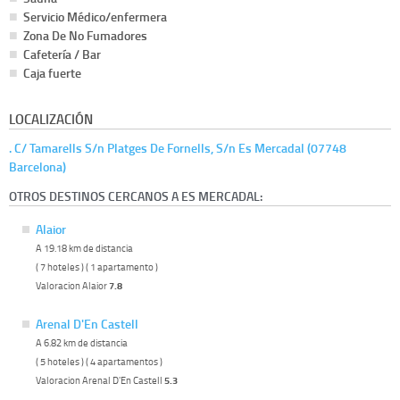
Servicio Médico/enfermera
Zona De No Fumadores
Cafetería / Bar
Caja fuerte
LOCALIZACIÓN
. C/ Tamarells S/n Platges De Fornells, S/n Es Mercadal (07748
Barcelona)
OTROS DESTINOS CERCANOS A ES MERCADAL:
Alaior
A 19.18 km de distancia
( 7 hoteles ) ( 1 apartamento )
Valoracion Alaior
7.8
Arenal D'En Castell
A 6.82 km de distancia
( 5 hoteles ) ( 4 apartamentos )
Valoracion Arenal D'En Castell
5.3