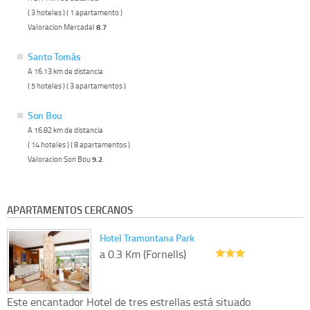
( 3 hoteles ) ( 1 apartamento )
Valoracion Mercadal
8.7
Santo Tomás
A 16.13 km de distancia
( 5 hoteles ) ( 3 apartamentos )
Son Bou
A 16.82 km de distancia
( 14 hoteles ) ( 8 apartamentos )
Valoracion Son Bou
9.2
APARTAMENTOS CERCANOS
Hotel Tramontana Park
a 0.3 Km (Fornells)
Este encantador Hotel de tres estrellas está situado