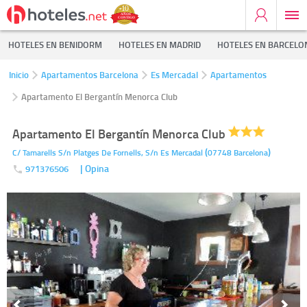
HOTELES EN BENIDORM
HOTELES EN MADRID
HOTELES EN BARCELO
Inicio
Apartamentos Barcelona
Es Mercadal
Apartamentos
Apartamento El Bergantín Menorca Club
Apartamento El Bergantín Menorca Club
(
)
C/ Tamarells S/n Platges De Fornells, S/n
Es Mercadal
07748
Barcelona
| Opina
971376506