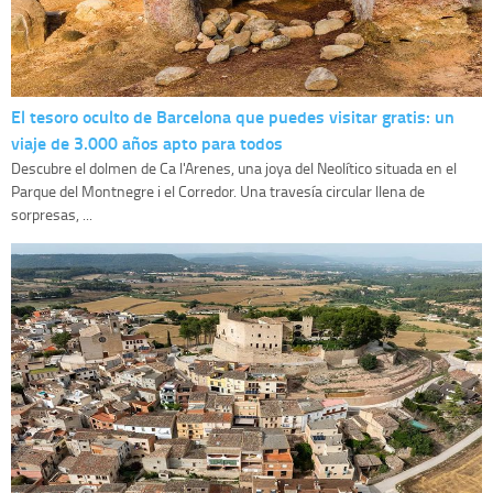
El tesoro oculto de Barcelona que puedes visitar gratis: un
viaje de 3.000 años apto para todos
Descubre el dolmen de Ca l'Arenes, una joya del Neolítico situada en el
Parque del Montnegre i el Corredor. Una travesía circular llena de
sorpresas, ...