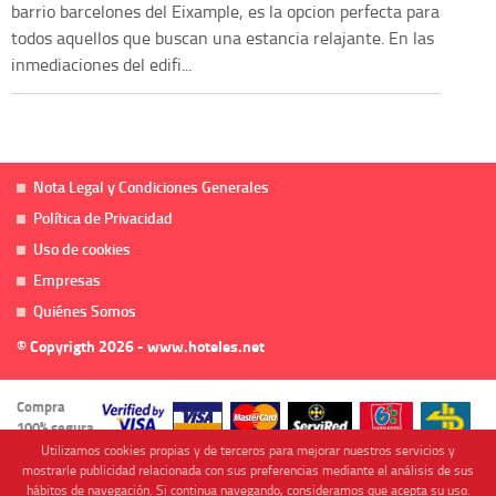
barrio barcelones del Eixample, es la opcion perfecta para
todos aquellos que buscan una estancia relajante. En las
inmediaciones del edifi...
Nota Legal y Condiciones Generales
Política de Privacidad
Uso de cookies
Empresas
Quiénes Somos
© Copyrigth 2026 - www.hoteles.net
Compra
100% segura
Utilizamos cookies propias y de terceros para mejorar nuestros servicios y
mostrarle publicidad relacionada con sus preferencias mediante el análisis de sus
hábitos de navegación. Si continua navegando, consideramos que acepta su uso.