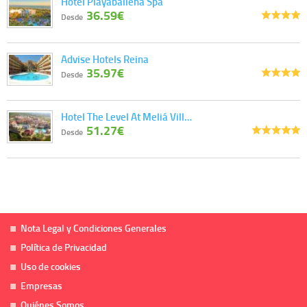
Hotel Playaballena Spa
36.59€
Desde
Advise Hotels Reina
35.97€
Desde
Hotel The Level At Meliá Vill…
51.27€
Desde
Nota Legal y Condiciones Generales
Política de Privacidad
Uso de cookies
Empresas
Quiénes Somos