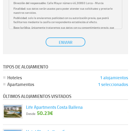
Dirección del responsable:
Calle Mayor número 46,30893 Lorca - Murcia
Finalidad:
sus datos serán usados para poder atender sus solicitudes y prestarle
nuestros servicios.
Publicidad:
solo le enviaremos publicidad con su autorización previa, que podrá
facilitarnos mediante la casilla correspondiente establecida al efecto.
Base Jurídica:
únicamente trataremos sus datos con su consentimiento previo, que
podrá facilitarnos mediante la casilla correspondiente establecida al efecto.
Destinatarios:
con carácter general, sólo el personal de nuestra entidad que esté
ENVIAR
debidamente autorizado podrá tener conocimiento de la información que le pedimos.
No se comunicarán datos a terceros.
Derechos:
tiene derecho a saber qué información tenemos sobre usted, corregirla y
eliminarla, tal y como se explica en la información adicional disponible en nuestra
página web.
Información complementaria:
Puede consultar la información adicional y detallada
TIPOS DE ALOJAMIENTO
sobre cómo tratamos sus datos en la
política de privacidad
Hoteles
1 alojamientos
Apartamentos
1 seleccionados
ÚLTIMOS ALOJAMIENTOS VISITADOS
Life Apartments Costa Ballena
50.23€
Desde