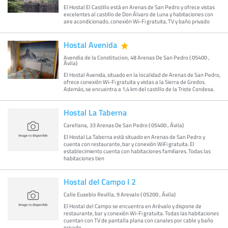
El Hostal El Castillo está en Arenas de San Pedro y ofrece vistas
excelentes al castillo de Don Álvaro de Luna y habitaciones con
aire acondicionado, conexión Wi-Fi gratuita, TV y baño privado
Hostal Avenida
Avendia de la Constitucion, 48 Arenas De San Pedro ( 05400 ,
Ávila)
El Hostal Avenida, situado en la localidad de Arenas de San Pedro,
ofrece conexión Wi-Fi gratuita y vistas a la Sierra de Gredos.
Además, se encuentra a 1,4 km del castillo de la Triste Condesa.
Hostal La Taberna
Carellana, 33 Arenas De San Pedro ( 05400 , Ávila)
El Hostal La Taberna está situado en Arenas de San Pedro y
cuenta con restaurante, bar y conexión WiFi gratuita. El
establecimiento cuenta con habitaciones familiares. Todas las
habitaciones tien
Hostal del Campo I 2
Calle Eusebio Revilla, 9 Arevalo ( 05200 , Ávila)
El Hostal del Campo se encuentra en Arévalo y dispone de
restaurante, bar y conexión Wi-Fi gratuita. Todas las habitaciones
cuentan con TV de pantalla plana con canales por cable y baño
privado