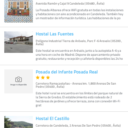
Avenida Ramón y Cajal 9 Candeleda ( 05480 , Ávila)
La Posada Albarea ofrece WiFi gratuita en todas las instalaciones
y habitaciones con aire acondicionado en Candeleda. También hay
un mostrador de información turística. Las habitaciones de la po
Hostal Las Fuentes
Polígono Industrial Tierra de Arévalo, Parc F-6 Arevalo ( 05200 ,
Ávila)
Este hostal se encuentra en Arévalo, junto a la autopista A-6 y a
una hora en coche de Madrid. Dispone de aparcamiento privado
gratuito, restaurante y recepción y cafetería disponibles las 24 ho
Posada del Infante Posada Real
Carretera Ramacastañas - Arenas km. 1,800 Arenas De San
Pedro ( 05400 , Ávila)
Este hotel rural se encuentra en los límites del parque natural de
la Sierra de Gredos. El establecimiento está rodeado de 2
hectáreas de jardines y ofrece terraza, zona con conexión Wi-Fi
grat
Hostal El Castillo
Carretera de Candeleda, 2 Arenas De San Pedro ( 05400 , Ávila)