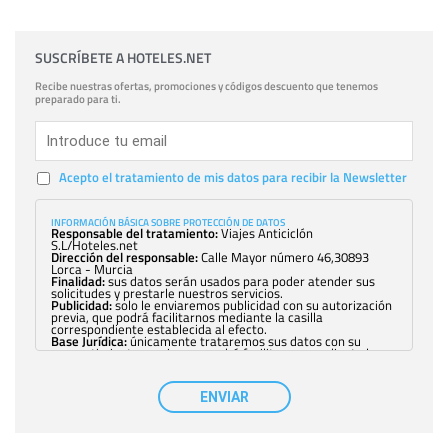
SUSCRÍBETE A HOTELES.NET
Recibe nuestras ofertas, promociones y códigos descuento que tenemos
preparado para ti.
Acepto el tratamiento de mis datos para recibir la Newsletter
INFORMACIÓN BÁSICA SOBRE PROTECCIÓN DE DATOS
Responsable del tratamiento:
Viajes Anticiclón
S.L/Hoteles.net
Dirección del responsable:
Calle Mayor número 46,30893
Lorca - Murcia
Finalidad:
sus datos serán usados para poder atender sus
solicitudes y prestarle nuestros servicios.
Publicidad:
solo le enviaremos publicidad con su autorización
previa, que podrá facilitarnos mediante la casilla
correspondiente establecida al efecto.
Base Jurídica:
únicamente trataremos sus datos con su
consentimiento previo, que podrá facilitarnos mediante la
casilla correspondiente establecida al efecto.
Destinatarios:
con carácter general, sólo el personal de
nuestra entidad que esté debidamente autorizado podrá
ENVIAR
tener conocimiento de la información que le pedimos. No se
comunicarán datos a terceros.
Derechos:
tiene derecho a saber qué información tenemos
sobre usted, corregirla y eliminarla, tal y como se explica en