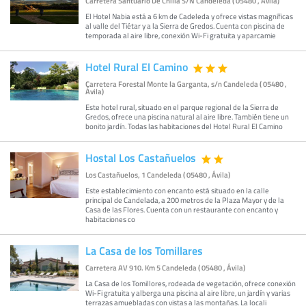
Carretera Santuario De Chilla S/N Candeleda ( 05480 , Ávila)
El Hotel Nabia está a 6 km de Cadeleda y ofrece vistas magníficas
al valle del Tiétar y a la Sierra de Gredos. Cuenta con piscina de
temporada al aire libre, conexión Wi-Fi gratuita y aparcamie
Hotel Rural El Camino
Carretera Forestal Monte la Garganta, s/n Candeleda ( 05480 ,
Ávila)
Este hotel rural, situado en el parque regional de la Sierra de
Gredos, ofrece una piscina natural al aire libre. También tiene un
bonito jardín. Todas las habitaciones del Hotel Rural El Camino
Hostal Los Castañuelos
Los Castañuelos, 1 Candeleda ( 05480 , Ávila)
Este establecimiento con encanto está situado en la calle
principal de Candelada, a 200 metros de la Plaza Mayor y de la
Casa de las Flores. Cuenta con un restaurante con encanto y
habitaciones co
La Casa de los Tomillares
Carretera AV 910. Km 5 Candeleda ( 05480 , Ávila)
La Casa de los Tomillores, rodeada de vegetación, ofrece conexión
Wi-Fi gratuita y alberga una piscina al aire libre, un jardín y varias
terrazas amuebladas con vistas a las montañas. La locali