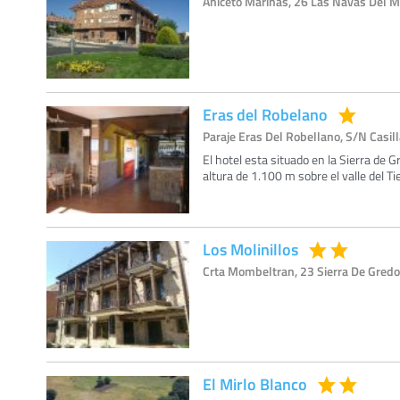
Aniceto Marinas, 26 Las Navas Del Ma
Eras del Robelano
Paraje Eras Del Robellano, S/N Casill
El hotel esta situado en la Sierra de
altura de 1.100 m sobre el valle del Tie
Los Molinillos
Crta Mombeltran, 23 Sierra De Gredos
El Mirlo Blanco