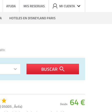
AYUDA
MIS RESERVAS
MI CUENTA
ZA
HOTELES EN DISNEYLAND PARIS
ato:
BUSCAR
64 €
Desde
( 05005 , Ávila)