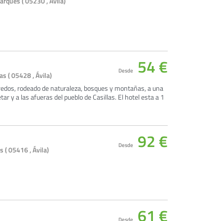
rqués ( 05230 , Ávila)
54 €
Desde
as ( 05428 , Ávila)
 Gredos, rodeado de naturaleza, bosques y montañas, a una
tar y a las afueras del pueblo de Casillas. El hotel esta a 1
92 €
Desde
 ( 05416 , Ávila)
61 €
Desde