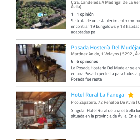
Ctra. Candeleda A Madrigal De La Ver
Ávila)
1
|
1
opinión
Se trata de un establecimiento compu
encontrar 19 bungalows y 13 habitaci
adaptadas pa
Posada Hostería Del Mudéja
Martinez Anido, 1 Velayos ( 5292 , Ávi
6
|
6
opiniones
La Posada Hosteria Del Mudejar se en
en una Posada perfecta para todos aq
Posada fue resta
Hotel Rural La Fanega
Pico Zapatero, 72 Peñalba De Ávila ( 
Singular Hotel Rural de una estrella l
situada en la provincia de Ávila. En e