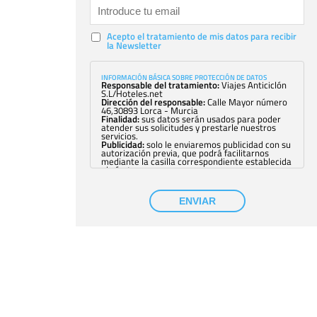
Acepto el tratamiento de mis datos para recibir
la Newsletter
INFORMACIÓN BÁSICA SOBRE PROTECCIÓN DE DATOS
Responsable del tratamiento:
Viajes Anticiclón
S.L/Hoteles.net
Dirección del responsable:
Calle Mayor número
46,30893 Lorca - Murcia
Finalidad:
sus datos serán usados para poder
atender sus solicitudes y prestarle nuestros
servicios.
Publicidad:
solo le enviaremos publicidad con su
autorización previa, que podrá facilitarnos
mediante la casilla correspondiente establecida
al efecto.
Base Jurídica:
únicamente trataremos sus datos
con su consentimiento previo, que podrá
facilitarnos mediante la casilla correspondiente
ENVIAR
establecida al efecto.
Destinatarios:
con carácter general, sólo el
personal de nuestra entidad que esté
debidamente autorizado podrá tener
conocimiento de la información que le pedimos.
No se comunicarán datos a terceros.
Derechos:
tiene derecho a saber qué
información tenemos sobre usted, corregirla y
eliminarla, tal y como se explica en la
información adicional disponible en nuestra
página web.
Información complementaria:
Puede consultar
la información adicional y detallada sobre cómo
tratamos sus datos en la
política de privacidad