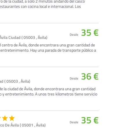
tro de la ciudad, a solo 2 minutos andando del casco
estaurantes con cocina local e internacional. Los
35 €
Desde
vila Ciudad ( 05003 , Ávila)
el centro de Ávila, donde encontrara una gran cantidad de
y entretenimiento. Hay una parada de transporte público a
36 €
Desde
d ( 05003 , Ávila)
de la ciudad de Ávila, donde encontrara una gran cantidad
o y entretenimiento. A unos tres kilometros tiene servicio
35 €
Desde
co De Ávila ( 05001 , Ávila)