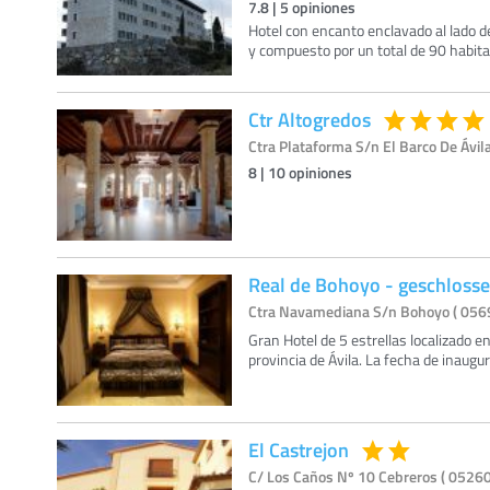
7.8
|
5
opiniones
Hotel con encanto enclavado al lado d
y compuesto por un total de 90 habita
Ctr Altogredos
Ctra Plataforma S/n El Barco De Ávila
8
|
10
opiniones
Real de Bohoyo - geschloss
Ctra Navamediana S/n Bohoyo ( 05690
Gran Hotel de 5 estrellas localizado e
provincia de Ávila. La fecha de inaug
El Castrejon
C/ Los Caños Nº 10 Cebreros ( 05260 