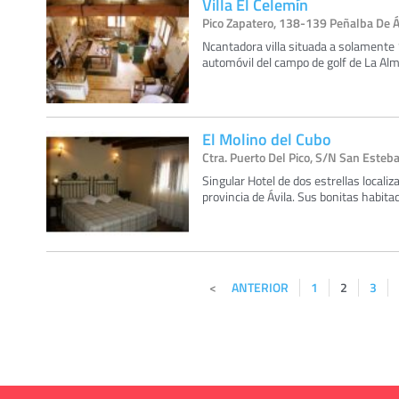
Villa El Celemín
Pico Zapatero, 138-139 Peñalba De Áv
Ncantadora villa situada a solamente 1
automóvil del campo de golf de La Alm
El Molino del Cubo
Ctra. Puerto Del Pico, S/N San Esteban
Singular Hotel de dos estrellas locali
provincia de Ávila. Sus bonitas habita
ANTERIOR
1
2
3