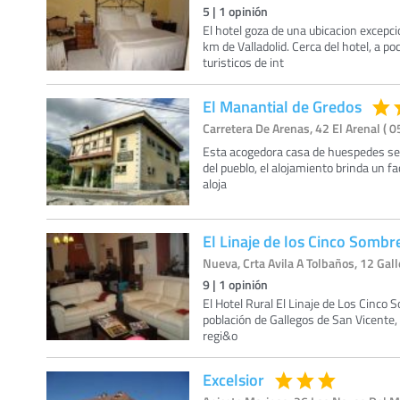
5
|
1
opinión
El hotel goza de una ubicacion excep
km de Valladolid. Cerca del hotel, a 
turisticos de int
El Manantial de Gredos
Carretera De Arenas, 42 El Arenal ( 0
Esta acogedora casa de huespedes se 
del pueblo, el alojamiento brinda un fa
aloja
El Linaje de los Cinco Sombr
Nueva, Crta Avila A Tolbaños, 12 Gall
9
|
1
opinión
El Hotel Rural El Linaje de Los Cinco
población de Gallegos de San Vicente,
regi&o
Excelsior