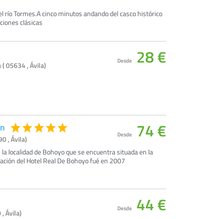
el río Tormes.A cinco minutos andando del casco histórico
ciones clásicas
28 €
Desde
 ( 05634 , Ávila)
74 €
en
Desde
 , Ávila)
n la localidad de Bohoyo que se encuentra situada en la
uración del Hotel Real De Bohoyo fué en 2007
44 €
Desde
, Ávila)