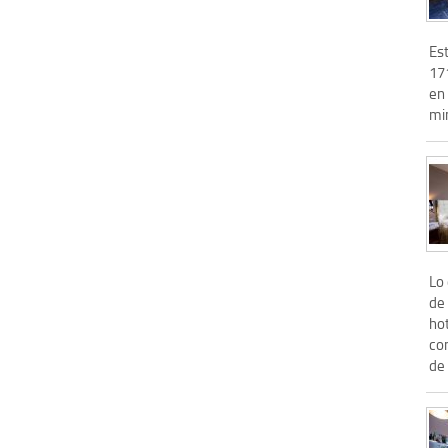
Est
17
en 
min
Lo 
de
hot
co
de 