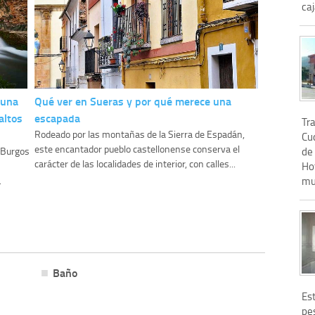
caj
 una
Qué ver en Sueras y por qué merece una
altos
escapada
Tra
Rodeado por las montañas de la Sierra de Espadán,
Cud
este encantador pueblo castellonense conserva el
de
y Burgos
carácter de las localidades de interior, con calles...
Hot
mus
.
Baño
Est
pe