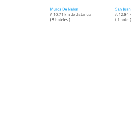
Muros De Nalon
San Juan
A 10.71 km de distancia
A 12.84 
( 5 hoteles )
( 1 hotel 