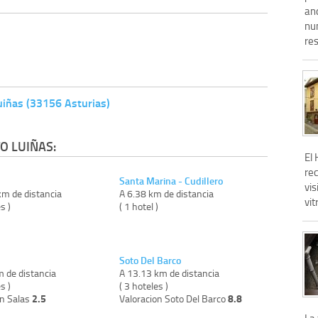
an
nu
re
uiñas (33156 Asturias)
O LUIÑAS:
El
re
Santa Marina - Cudillero
vis
km de distancia
A 6.38 km de distancia
vit
s )
( 1 hotel )
Soto Del Barco
m de distancia
A 13.13 km de distancia
s )
( 3 hoteles )
2.5
8.8
on Salas
Valoracion Soto Del Barco
La