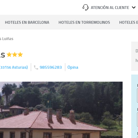
ATENCIÓN AL CLIENTE
HOTELES EN BARCELONA
HOTELES EN TORREMOLINOS
HOTELES E
s Luiñas
as
D
h
(
)
985596283
Opina
33156
Asturias