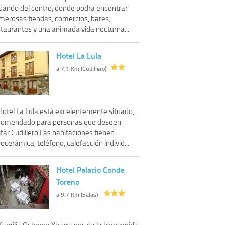
dando del centro, donde podra encontrar
merosas tiendas, comercios, bares,
staurantes y una animada vida nocturna...
Hotel La Lula
a 7.1 Km (Cudillero)
 Hotel La Lula está excelentemente situado,
comendado para personas que deseen
itar Cudillero.Las habitaciones tienen
rocerámica, teléfono, calefacción individ...
Hotel Palacio Conde
Toreno
a 9.7 Km (Salas)
 familia Osborne Ybarra nos da la bienvenida