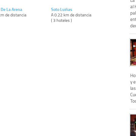
al 
 De La Arena
Soto Luiñas
pal
km de distancia
A 0.22 km de distancia
en
)
( 3 hoteles )
dec
Ho
y 
la
Cu
Tod