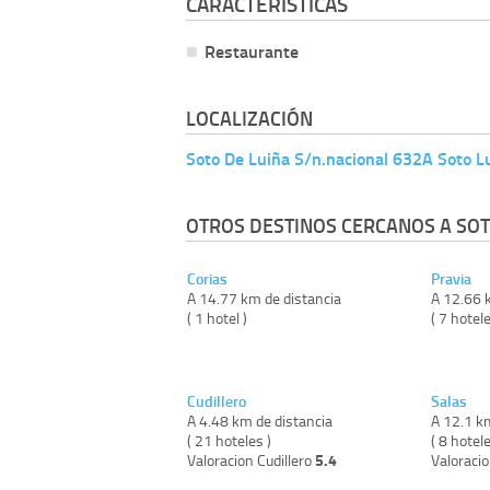
CARACTERÍSTICAS
Restaurante
LOCALIZACIÓN
Soto De Luiña S/n.nacional 632A Soto L
OTROS DESTINOS CERCANOS A SOT
Corias
Pravia
A 14.77 km de distancia
A 12.66 
( 1 hotel )
( 7 hotele
Cudillero
Salas
A 4.48 km de distancia
A 12.1 k
( 21 hoteles )
( 8 hotele
5.4
Valoracion Cudillero
Valoraci