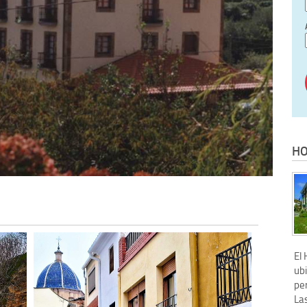
HO
El 
ubi
pe
La