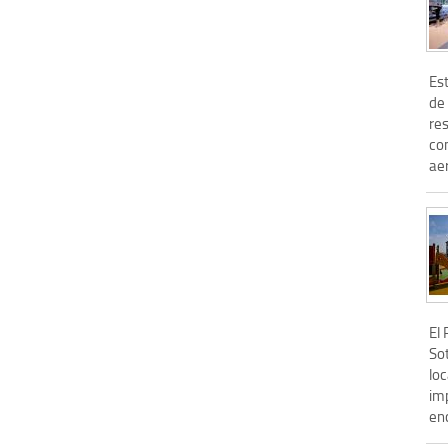
Est
de 
res
co
ae
El
Sot
loc
im
enc