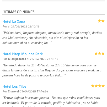
Destinatarios:
con carácter general, sólo el personal de nuestra entidad
que esté debidamente autorizado podrá tener conocimiento de la
información que le pedimos. No se comunicarán datos a terceros.
ÚLTIMAS OPINIONES
Derechos:
tiene derecho a saber qué información tenemos sobre usted,
corregirla y eliminarla, tal y como se explica en la información adicional
Hotel La Xana
disponible en nuestra página web.
Información complementaria:
Puede consultar la información adicional y
Por
el 27/09/2025 23:10:13
detallada sobre cómo tratamos sus datos en la
política de privacidad
"Pésimo hotel, limpieza ninguna, inmovilisrio roto y mal arrerglo, dueñas
con Mal carácter y sin educación, sin aire ni calefacción en las
habitaciones ni en el comedor, las…"
Hotel Htop Molinos Park
Por
A los pasotas
el 22/04/2025 23:18:12
"He estado desde las 21h 45’ hasta las 23h 15’ llamando para que me
digan la dirección exacta. Han llegado dos personas mayores y mañana a
primera hora he de pasar a recogerlas.Todo…"
Hotel Los Tilos
Por
Charo
el 01/04/2025 17:44:54
"Estuve alojada la semana pasada...No creo que reúna condiciones para
ser habitado. El polvo de la entrada, pasillo y habitación , no se había