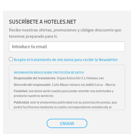
SUSCRÍBETE A HOTELES.NET
Recibe nuestras ofertas, promociones y códigos descuento que
tenemos preparado para ti.
Acepto el tratamiento de mis datos para recibir la Newsletter
INFORMACIÓN BÁSICA SOBRE PROTECCIÓN DE DATOS
Responsable del tratamiento:
Viajes Anticiclón S.L/Hoteles.net
Dirección del responsable:
Calle Mayor número 46,30893 Lorca - Murcia
Finalidad:
sus datos serán usados para poder atender sus solicitudes y
prestarle nuestros servicios.
Publicidad:
solo le enviaremos publicidad con su autorización previa, que
podrá facilitarnos mediante la casilla correspondiente establecida al
efecto.
Base Jurídica:
únicamente trataremos sus datos con su consentimiento
ENVIAR
previo, que podrá facilitarnos mediante la casilla correspondiente
establecida al efecto.