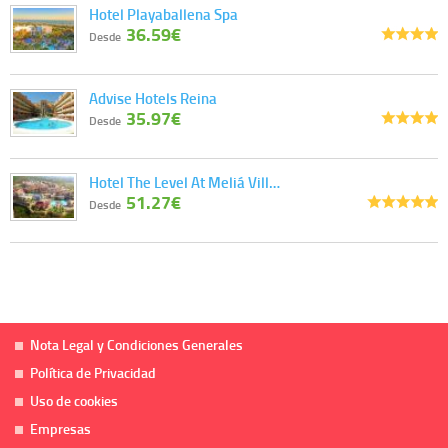
Hotel Playaballena Spa
36.59€
Desde
Advise Hotels Reina
35.97€
Desde
Hotel The Level At Meliá Vill…
51.27€
Desde
Nota Legal y Condiciones Generales
Política de Privacidad
Uso de cookies
Empresas