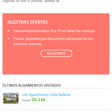
limpiado en todo el invierno, además de…"
NUESTRAS OFERTAS
Descuento directo entre
1%
y
7%
en todas tus reservas.
Puntos canjeables por descuentos adicionales en tus
próximas reservas.
REGÍSTRATE
ÚLTIMOS ALOJAMIENTOS VISITADOS
Life Apartments Costa Ballena
50.23€
Desde