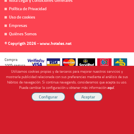
Nota Legal y Condiciones Generales
Política de Privacidad
Uso de cookies
Empresas
Quiénes Somos
© Copyrigth 2026 - www.hoteles.net
Compra
100% segura
Utilizamos cookies propias y de terceros para mejorar nuestros servicios y
mostrarle publicidad relacionada con sus preferencias mediante el análisis de sus
hábitos de navegación. Si continua navegando, consideramos que acepta su uso.
Puede cambiar la configuración u obtener más información
aquí
.
Cofinanciado por
Viajes Anticiclón, S.L. Agencia de Viajes Online - C.I. MU-107-2-25. C/ Mayor nº46 Bajo,
CP: 30893, Almendricos (Murcia, Spain).
RESERVAR HABITACIÓN