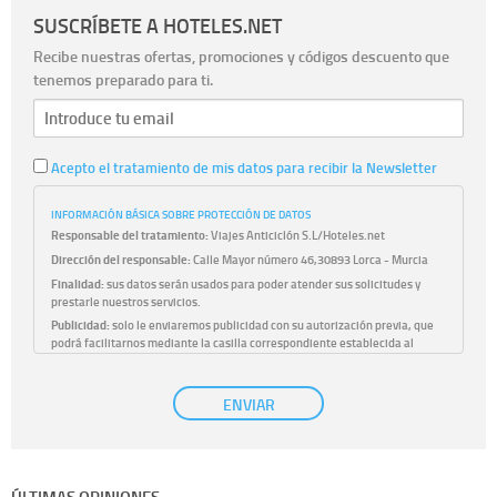
SUSCRÍBETE A HOTELES.NET
Recibe nuestras ofertas, promociones y códigos descuento que
tenemos preparado para ti.
Acepto el tratamiento de mis datos para recibir la Newsletter
INFORMACIÓN BÁSICA SOBRE PROTECCIÓN DE DATOS
Responsable del tratamiento:
Viajes Anticiclón S.L/Hoteles.net
Dirección del responsable:
Calle Mayor número 46,30893 Lorca - Murcia
Finalidad:
sus datos serán usados para poder atender sus solicitudes y
prestarle nuestros servicios.
Publicidad:
solo le enviaremos publicidad con su autorización previa, que
podrá facilitarnos mediante la casilla correspondiente establecida al
efecto.
Base Jurídica:
únicamente trataremos sus datos con su consentimiento
ENVIAR
previo, que podrá facilitarnos mediante la casilla correspondiente
establecida al efecto.
Destinatarios:
con carácter general, sólo el personal de nuestra entidad
que esté debidamente autorizado podrá tener conocimiento de la
información que le pedimos. No se comunicarán datos a terceros.