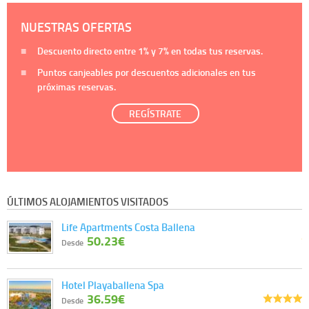
NUESTRAS OFERTAS
Descuento directo entre
1%
y
7%
en todas tus reservas.
Puntos canjeables por descuentos adicionales en tus
próximas reservas.
REGÍSTRATE
ÚLTIMOS ALOJAMIENTOS VISITADOS
Life Apartments Costa Ballena
50.23€
Desde
Hotel Playaballena Spa
36.59€
Desde