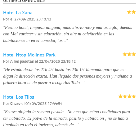
ÚLTIMAS OPINIONES
Derechos:
tiene derecho a saber qué información tenemos sobre usted,
corregirla y eliminarla, tal y como se explica en la información adicional
Hotel La Xana
disponible en nuestra página web.
Información complementaria:
Puede consultar la información adicional y
Por
el 27/09/2025 23:10:13
detallada sobre cómo tratamos sus datos en la
política de privacidad
"Pésimo hotel, limpieza ninguna, inmovilisrio roto y mal arrerglo, dueñas
con Mal carácter y sin educación, sin aire ni calefacción en las
habitaciones ni en el comedor, las…"
Hotel Htop Molinos Park
Por
A los pasotas
el 22/04/2025 23:18:12
"He estado desde las 21h 45’ hasta las 23h 15’ llamando para que me
digan la dirección exacta. Han llegado dos personas mayores y mañana a
primera hora he de pasar a recogerlas.Todo…"
Hotel Los Tilos
Por
Charo
el 01/04/2025 17:44:54
"Estuve alojada la semana pasada...No creo que reúna condiciones para
ser habitado. El polvo de la entrada, pasillo y habitación , no se había
limpiado en todo el invierno, además de…"