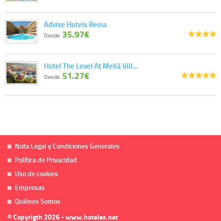
Advise Hotels Reina
35.97€
Desde
Hotel The Level At Meliá Vill…
51.27€
Desde
Nota Legal y Condiciones Generales
Política de Privacidad
Uso de cookies
Empresas
Quiénes Somos
© Copyrigth 2026 - www.hoteles.net