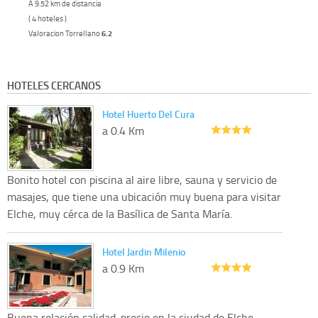
A 9.52 km de distancia
( 4 hoteles )
Valoracion Torrellano
6.2
HOTELES CERCANOS
Hotel Huerto Del Cura
a 0.4 Km
Bonito hotel con piscina al aire libre, sauna y servicio de
masajes, que tiene una ubicación muy buena para visitar
Elche, muy cérca de la Basílica de Santa María.
Hotel Jardin Milenio
a 0.9 Km
Buena relación calidad-precio en la ciudad de Elche.