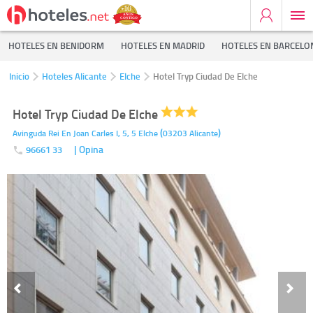
HOTELES EN BENIDORM
HOTELES EN MADRID
HOTELES EN BARCELO
Inicio
Hoteles Alicante
Elche
Hotel Tryp Ciudad De Elche
Hotel Tryp Ciudad De Elche
(
)
Avinguda Rei En Joan Carles I, 5, 5
Elche
03203
Alicante
| Opina
96661 33