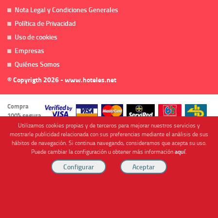
Nota Legal y Condiciones Generales
Política de Privacidad
Uso de cookies
Empresas
Quiénes Somos
© Copyrigth 2026 - www.hoteles.net
Compra
100% segura
Utilizamos cookies propias y de terceros para mejorar nuestros servicios y
mostrarle publicidad relacionada con sus preferencias mediante el análisis de sus
hábitos de navegación. Si continua navegando, consideramos que acepta su uso.
Puede cambiar la configuración u obtener más información
aquí
.
Cofinanciado por
Viajes Anticiclón, S.L. Agencia de Viajes Online - C.I. MU-107-2-25. C/ Mayor nº46 Bajo,
CP: 30893, Almendricos (Murcia, Spain).
RESERVAR HABITACIÓN