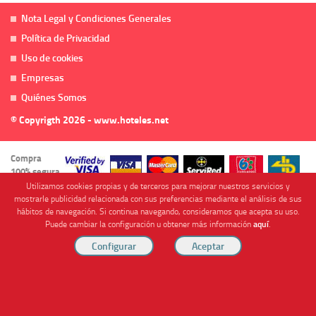
Nota Legal y Condiciones Generales
Política de Privacidad
Uso de cookies
Empresas
Quiénes Somos
© Copyrigth 2026 - www.hoteles.net
Compra
100% segura
Utilizamos cookies propias y de terceros para mejorar nuestros servicios y
mostrarle publicidad relacionada con sus preferencias mediante el análisis de sus
hábitos de navegación. Si continua navegando, consideramos que acepta su uso.
Puede cambiar la configuración u obtener más información
aquí
.
Cofinanciado por
Viajes Anticiclón, S.L. Agencia de Viajes Online - C.I. MU-107-2-25. C/ Mayor nº46 Bajo,
CP: 30893, Almendricos (Murcia, Spain).
RESERVAR HABITACIÓN