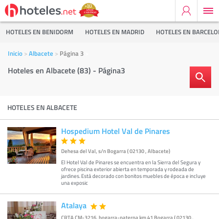
HOTELES EN BENIDORM
HOTELES EN MADRID
HOTELES EN BARCEL
Inicio
Albacete
Página 3
Hoteles en Albacete (83) - Página3
HOTELES EN ALBACETE
Hospedium Hotel Val de Pinares
Dehesa del Val, s/n Bogarra ( 02130 , Albacete)
El Hotel Val de Pinares se encuentra en la Sierra del Segura y
ofrece piscina exterior abierta en temporada y rodeada de
jardines. Está decorado con bonitos muebles de época e incluye
una exposic
Atalaya
CRTA CM-3216, bogarra-paterna km 41 Bogarra ( 02130 ,