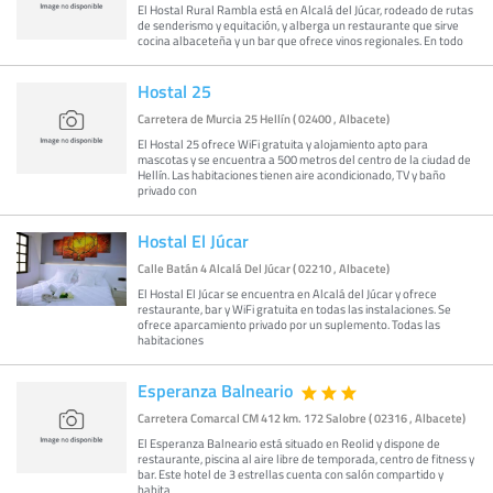
El Hostal Rural Rambla está en Alcalá del Júcar, rodeado de rutas
de senderismo y equitación, y alberga un restaurante que sirve
cocina albaceteña y un bar que ofrece vinos regionales. En todo
Hostal 25
Carretera de Murcia 25 Hellín ( 02400 , Albacete)
El Hostal 25 ofrece WiFi gratuita y alojamiento apto para
mascotas y se encuentra a 500 metros del centro de la ciudad de
Hellín. Las habitaciones tienen aire acondicionado, TV y baño
privado con
Hostal El Júcar
Calle Batán 4 Alcalá Del Júcar ( 02210 , Albacete)
El Hostal El Júcar se encuentra en Alcalá del Júcar y ofrece
restaurante, bar y WiFi gratuita en todas las instalaciones. Se
ofrece aparcamiento privado por un suplemento. Todas las
habitaciones
Esperanza Balneario
Carretera Comarcal CM 412 km. 172 Salobre ( 02316 , Albacete)
El Esperanza Balneario está situado en Reolid y dispone de
restaurante, piscina al aire libre de temporada, centro de fitness y
bar. Este hotel de 3 estrellas cuenta con salón compartido y
habita