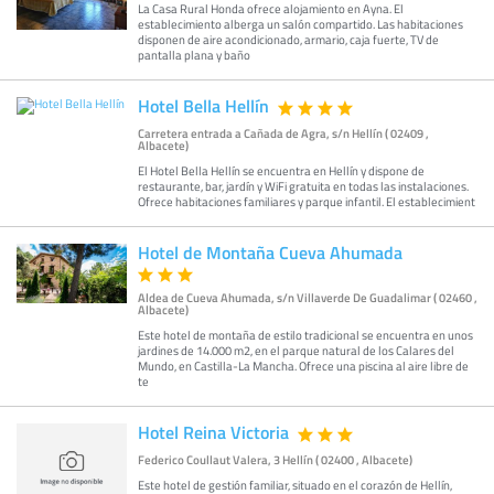
La Casa Rural Honda ofrece alojamiento en Ayna. El
establecimiento alberga un salón compartido. Las habitaciones
disponen de aire acondicionado, armario, caja fuerte, TV de
pantalla plana y baño
Hotel Bella Hellín
Carretera entrada a Cañada de Agra, s/n Hellín ( 02409 ,
Albacete)
El Hotel Bella Hellín se encuentra en Hellín y dispone de
restaurante, bar, jardín y WiFi gratuita en todas las instalaciones.
Ofrece habitaciones familiares y parque infantil. El establecimient
Hotel de Montaña Cueva Ahumada
Aldea de Cueva Ahumada, s/n Villaverde De Guadalimar ( 02460 ,
Albacete)
Este hotel de montaña de estilo tradicional se encuentra en unos
jardines de 14.000 m2, en el parque natural de los Calares del
Mundo, en Castilla-La Mancha. Ofrece una piscina al aire libre de
te
Hotel Reina Victoria
Federico Coullaut Valera, 3 Hellín ( 02400 , Albacete)
Este hotel de gestión familiar, situado en el corazón de Hellín,