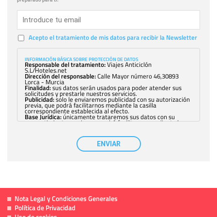
Acepto el tratamiento de mis datos para recibir la Newsletter
INFORMACIÓN BÁSICA SOBRE PROTECCIÓN DE DATOS
Responsable del tratamiento:
Viajes Anticiclón
S.L/Hoteles.net
Dirección del responsable:
Calle Mayor número 46,30893
Lorca - Murcia
Finalidad:
sus datos serán usados para poder atender sus
solicitudes y prestarle nuestros servicios.
Publicidad:
solo le enviaremos publicidad con su autorización
previa, que podrá facilitarnos mediante la casilla
correspondiente establecida al efecto.
Base Jurídica:
únicamente trataremos sus datos con su
consentimiento previo, que podrá facilitarnos mediante la
casilla correspondiente establecida al efecto.
Destinatarios:
con carácter general, sólo el personal de
nuestra entidad que esté debidamente autorizado podrá
ENVIAR
tener conocimiento de la información que le pedimos. No se
comunicarán datos a terceros.
Derechos:
tiene derecho a saber qué información tenemos
sobre usted, corregirla y eliminarla, tal y como se explica en
la información adicional disponible en nuestra página web.
Información complementaria:
Puede consultar la información
adicional y detallada sobre cómo tratamos sus datos en la
política de privacidad
Nota Legal y Condiciones Generales
Política de Privacidad
Uso de cookies