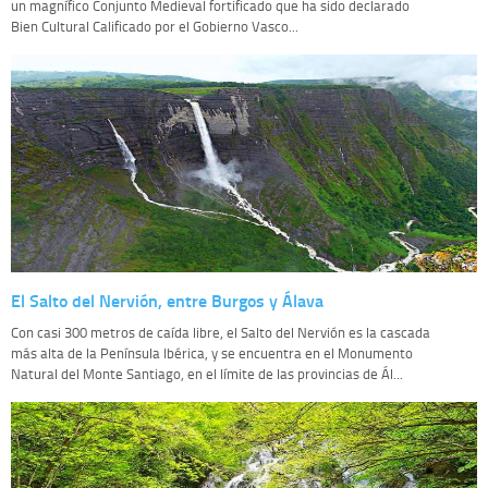
un magnífico Conjunto Medieval fortificado que ha sido declarado
Bien Cultural Calificado por el Gobierno Vasco...
El Salto del Nervión, entre Burgos y Álava
Con casi 300 metros de caída libre, el Salto del Nervión es la cascada
más alta de la Península Ibérica, y se encuentra en el Monumento
Natural del Monte Santiago, en el límite de las provincias de Ál...