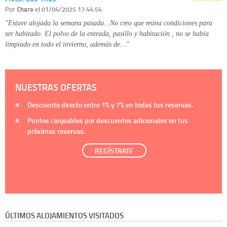
Por
Charo
el 01/04/2025 17:44:54
"Estuve alojada la semana pasada...No creo que reúna condiciones para
ser habitado. El polvo de la entrada, pasillo y habitación , no se había
limpiado en todo el invierno, además de…"
NUESTRAS OFERTAS
Descuento directo entre
1%
y
7%
en todas tus reservas.
Puntos canjeables por descuentos adicionales en tus
próximas reservas.
REGÍSTRATE
ÚLTIMOS ALOJAMIENTOS VISITADOS