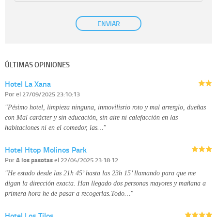
efecto.
Base Jurídica:
únicamente trataremos sus datos con su consentimiento
ENVIAR
previo, que podrá facilitarnos mediante la casilla correspondiente
establecida al efecto.
Destinatarios:
con carácter general, sólo el personal de nuestra entidad
que esté debidamente autorizado podrá tener conocimiento de la
información que le pedimos. No se comunicarán datos a terceros.
ÚLTIMAS OPINIONES
Derechos:
tiene derecho a saber qué información tenemos sobre usted,
corregirla y eliminarla, tal y como se explica en la información adicional
Hotel La Xana
disponible en nuestra página web.
Información complementaria:
Puede consultar la información adicional y
Por
el 27/09/2025 23:10:13
detallada sobre cómo tratamos sus datos en la
política de privacidad
"Pésimo hotel, limpieza ninguna, inmovilisrio roto y mal arrerglo, dueñas
con Mal carácter y sin educación, sin aire ni calefacción en las
habitaciones ni en el comedor, las…"
Hotel Htop Molinos Park
Por
A los pasotas
el 22/04/2025 23:18:12
"He estado desde las 21h 45’ hasta las 23h 15’ llamando para que me
digan la dirección exacta. Han llegado dos personas mayores y mañana a
primera hora he de pasar a recogerlas.Todo…"
Hotel Los Tilos