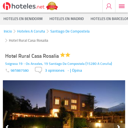
HOTELES EN BENIDORM
HOTELES EN MADRID
HOTELES EN BARCELO
Inicio
Hoteles A Coruña
Santiago De Compostela
Hotel Rural Casa Rosalia
Hotel Rural Casa Rosalia
(
)
Soigrexa 19 - Os Anxeles, 19
Santiago De Compostela
15280
A Coruña
3 opiniones
-
| Opina
981887580