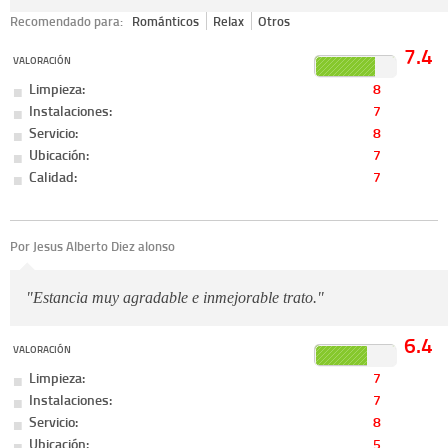
Recomendado para:
Románticos
Relax
Otros
7.4
VALORACIÓN
Limpieza:
8
Instalaciones:
7
Servicio:
8
Ubicación:
7
Calidad:
7
Por Jesus Alberto Diez alonso
"Estancia muy agradable e inmejorable trato."
6.4
VALORACIÓN
Limpieza:
7
Instalaciones:
7
Servicio:
8
Ubicación:
5