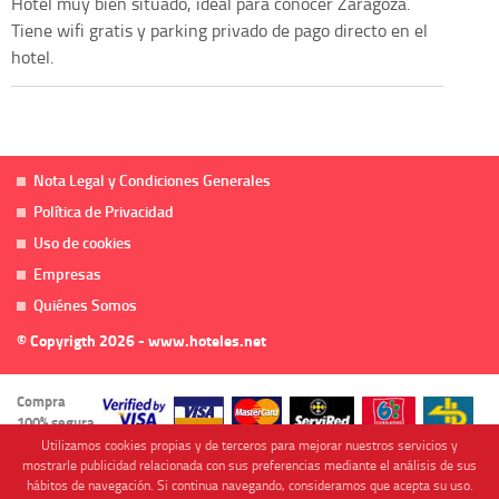
Hotel muy bien situado, ideal para conocer Zaragoza.
Tiene wifi gratis y parking privado de pago directo en el
hotel.
Nota Legal y Condiciones Generales
Política de Privacidad
Uso de cookies
Empresas
Quiénes Somos
© Copyrigth 2026 - www.hoteles.net
Compra
100% segura
Utilizamos cookies propias y de terceros para mejorar nuestros servicios y
mostrarle publicidad relacionada con sus preferencias mediante el análisis de sus
hábitos de navegación. Si continua navegando, consideramos que acepta su uso.