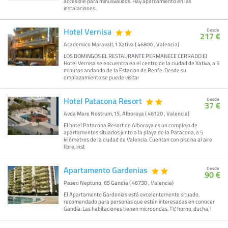
accesible para minusvalidos. Hay aparcamiento en las
instalaciones.
Hotel Vernisa
Desde
217 €
Academico Maravall,1 Xativa ( 46800 , Valencia)
LOS DOMINGOS EL RESTAURANTE PERMANECE CERRADO El
Hotel Vernisa se encuentra en el centro de la ciudad de Xativa, a 5
minutos andando de la Estacion de Renfe. Desde su
emplazamiento se puede visitar
Hotel Patacona Resort
Desde
37 €
Avda Mare Nostrum,15, Alboraya ( 46120 , Valencia)
El hotel Patacona Resort de Alboraya es un complejo de
apartamentos situados junto a la playa de la Patacona, a 5
kilómetros de la ciudad de Valencia. Cuentan con piscina al aire
libre, inst
Apartamento Gardenias
Desde
90 €
Paseo Neptuno, 65 Gandía ( 46730 , Valencia)
El Apartamento Gardenias está excelentemente situado,
recomendado para personas que estén interesadas en conocer
Gandía. Las habitaciones tienen microondas, TV, horno, ducha, l