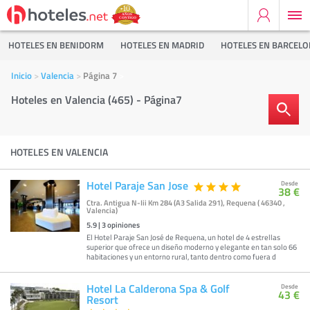
HOTELES EN BENIDORM
HOTELES EN MADRID
HOTELES EN BARCEL
Inicio
Valencia
Página 7
Hoteles en Valencia (465) - Página7
HOTELES EN VALENCIA
Hotel Paraje San Jose
Desde
38 €
Ctra. Antigua N-Iii Km 284 (A3 Salida 291), Requena ( 46340 ,
Valencia)
5.9
|
3
opiniones
El Hotel Paraje San José de Requena, un hotel de 4 estrellas
superior que ofrece un diseño moderno y elegante en tan solo 66
habitaciones y un entorno rural, tanto dentro como fuera d
Hotel La Calderona Spa & Golf
Desde
43 €
Resort