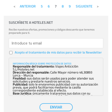
ANTERIOR
5
6
7
8
9
SIGUIENTE
SUSCRÍBETE A HOTELES.NET
Recibe nuestras ofertas, promociones y códigos descuento que tenemos
preparado para ti.
Acepto el tratamiento de mis datos para recibir la Newsletter
INFORMACIÓN BÁSICA SOBRE PROTECCIÓN DE DATOS
Responsable del tratamiento:
Viajes Anticiclón
S.L/Hoteles.net
Dirección del responsable:
Calle Mayor número 46,30893
Lorca - Murcia
Finalidad:
sus datos serán usados para poder atender sus
solicitudes y prestarle nuestros servicios.
Publicidad:
solo le enviaremos publicidad con su autorización
previa, que podrá facilitarnos mediante la casilla
correspondiente establecida al efecto.
Base Jurídica:
únicamente trataremos sus datos con su
consentimiento previo, que podrá facilitarnos mediante la
casilla correspondiente establecida al efecto.
Destinatarios:
con carácter general, sólo el personal de
nuestra entidad que esté debidamente autorizado podrá
ENVIAR
tener conocimiento de la información que le pedimos. No se
comunicarán datos a terceros.