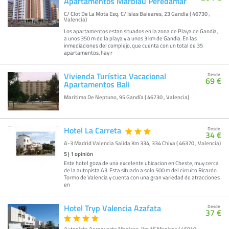
Apartamentos Marblau Peredamar
C/ Clot De La Mota Esq. C/ Islas Baleares, 23 Gandía ( 46730 ,
Valencia)
Los apartamentos estan situados en la zona de Playa de Gandia,
a unos 350 m de la playa y a unos 3 km de Gandia. En las
inmediaciones del complejo, que cuenta con un total de 35
apartamentos, hay r
Vivienda Turística Vacacional
Desde
69 €
Apartamentos Bali
Maritimo De Neptuno, 95 Gandía ( 46730 , Valencia)
Hotel La Carreta
Desde
34 €
A-3 Madrid Valencia Salida Km 334, 334 Chiva ( 46370 , Valencia)
5
|
1
opinión
Este hotel goza de una excelente ubicacion en Cheste, muy cerca
de la autopista A3. Esta situado a solo 500 m del circuito Ricardo
Tormo de Valencia y cuenta con una gran variedad de atracciones
en
Hotel Tryp Valencia Azafata
Desde
37 €