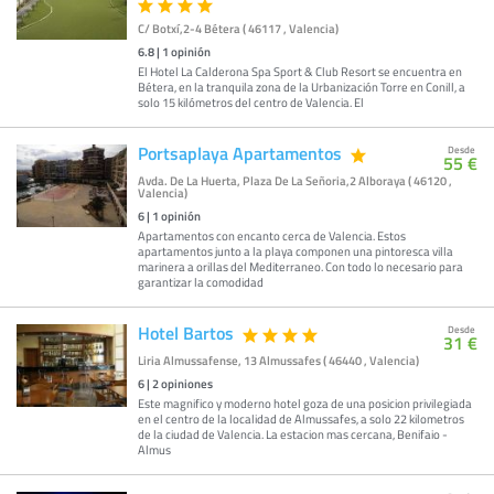
C/ Botxí,2-4 Bétera ( 46117 , Valencia)
6.8
|
1
opinión
El Hotel La Calderona Spa Sport & Club Resort se encuentra en
Bétera, en la tranquila zona de la Urbanización Torre en Conill, a
solo 15 kilómetros del centro de Valencia. El
Portsaplaya Apartamentos
Desde
55 €
Avda. De La Huerta, Plaza De La Señoria,2 Alboraya ( 46120 ,
Valencia)
6
|
1
opinión
Apartamentos con encanto cerca de Valencia. Estos
apartamentos junto a la playa componen una pintoresca villa
marinera a orillas del Mediterraneo. Con todo lo necesario para
garantizar la comodidad
Hotel Bartos
Desde
31 €
Liria Almussafense, 13 Almussafes ( 46440 , Valencia)
6
|
2
opiniones
Este magnifico y moderno hotel goza de una posicion privilegiada
en el centro de la localidad de Almussafes, a solo 22 kilometros
de la ciudad de Valencia. La estacion mas cercana, Benifaio -
Almus