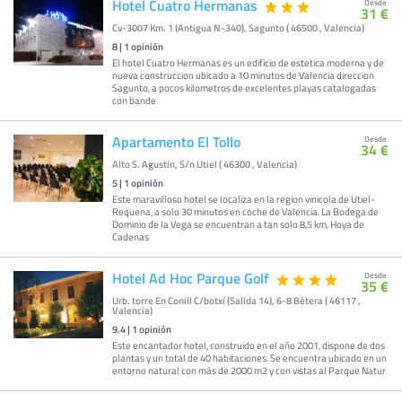
Hotel Cuatro Hermanas
Desde
31 €
Cv-3007 Km. 1 (Antigua N-340), Sagunto ( 46500 , Valencia)
8
|
1
opinión
El hotel Cuatro Hermanas es un edificio de estetica moderna y de
nueva construccion ubicado a 10 minutos de Valencia direccion
Sagunto, a pocos kilometros de excelentes playas catalogadas
con bande
Apartamento El Tollo
Desde
34 €
Alto S. Agustin, S/n Utiel ( 46300 , Valencia)
5
|
1
opinión
Este maravilloso hotel se localiza en la region vinicola de Utiel-
Requena, a solo 30 minutos en coche de Valencia. La Bodega de
Dominio de la Vega se encuentran a tan solo 8,5 km, Hoya de
Cadenas
Hotel Ad Hoc Parque Golf
Desde
35 €
Urb. torre En Conill C/botxí (Salida 14), 6-8 Bétera ( 46117 ,
Valencia)
9.4
|
1
opinión
Este encantador hotel, construido en el año 2001, dispone de dos
plantas y un total de 40 habitaciones. Se encuentra ubicado en un
entorno natural con más de 2000 m2 y con vistas al Parque Natur