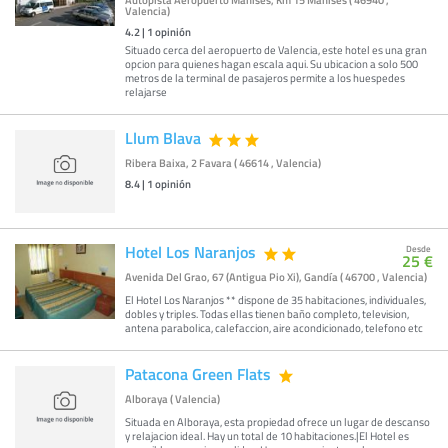
Autopista Aeropuerto Manises, Km 15 Manises ( 46940 ,
Valencia)
4.2
|
1
opinión
Situado cerca del aeropuerto de Valencia, este hotel es una gran
opcion para quienes hagan escala aqui. Su ubicacion a solo 500
metros de la terminal de pasajeros permite a los huespedes
relajarse
Llum Blava
Ribera Baixa, 2 Favara ( 46614 , Valencia)
8.4
|
1
opinión
Hotel Los Naranjos
Desde
25 €
Avenida Del Grao, 67 (Antigua Pio Xi), Gandía ( 46700 , Valencia)
El Hotel Los Naranjos ** dispone de 35 habitaciones, individuales,
dobles y triples. Todas ellas tienen baño completo, television,
antena parabolica, calefaccion, aire acondicionado, telefono etc
Patacona Green Flats
Alboraya ( Valencia)
Situada en Alboraya, esta propiedad ofrece un lugar de descanso
y relajacion ideal. Hay un total de 10 habitaciones.|El Hotel es