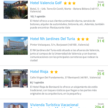
Hotel Valencia Golf
Desde
31 €
Botxí, 5 – Urb. Torre En Conill, Norte - Betera Bétera ( 46117 ,
Valencia)
10
|
1
opinión
El Hotel ofrece a sus clientes animación diurna, servicio de
botones, alquiler de automóviles, tintorería, etc...Además, también
puede encontrar: Restaurante Vale
Hotel Nh Jardines Del Turia
Desde
31 €
Pintor Velazquez, S/n, Burjassot ( 46100 , Valencia)
El NH Jardines del Turia está situado a las afueras de Valencia,
junto al campus de la Universidad de Valencia y con buenas
comunicaciones con las principales carreteras que rodean la
ciudad
Hotel Rioja
Desde
35 €
Calle Virgen Del Fundamento, 37 Benisanó ( 46181 , Valencia)
8
|
1
opinión
El Hotel Rioja de Benisanó le ofrece un alojamiento de estilo
tradicional, con toques rústicos que llegan a las partes más
originales de su arquitectura, en la pequeña y
Vivienda Turística Vacacional
Desde
204 €