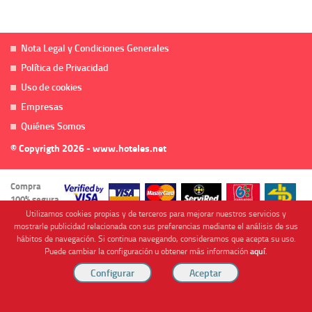
Nota Legal y Condiciones Generales
Política de Privacidad
Uso de cookies
Empresas
Quiénes Somos
© Copyrigth 2026 - www.hoteles.net
Compra
100% segura
Utilizamos cookies propias y de terceros para mejorar nuestros servicios y
mostrarle publicidad relacionada con sus preferencias mediante el análisis de sus
hábitos de navegación. Si continua navegando, consideramos que acepta su uso.
Puede cambiar la configuración u obtener más información
aquí
.
Cofinanciado por
Viajes Anticiclón, S.L. Agencia de Viajes Online - C.I. MU-107-2-25. C/ Mayor nº46 Bajo,
CP: 30893, Almendricos (Murcia, Spain).