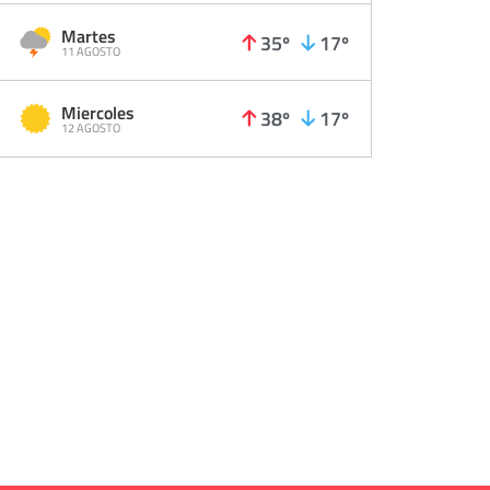
Martes
35º
17º
11 AGOSTO
Miercoles
38º
17º
12 AGOSTO