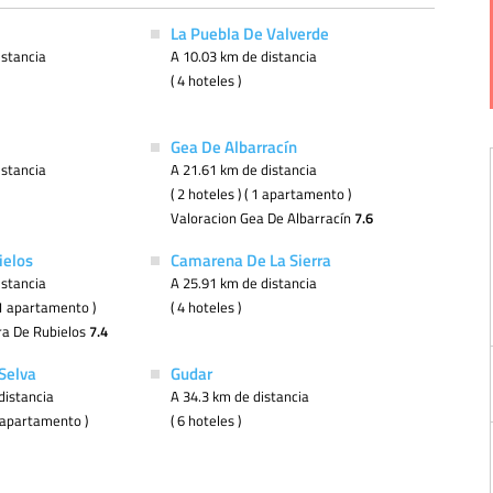
La Puebla De Valverde
istancia
A 10.03 km de distancia
( 4 hoteles )
Gea De Albarracín
istancia
A 21.61 km de distancia
( 2 hoteles ) ( 1 apartamento )
Valoracion Gea De Albarracín
7.6
ielos
Camarena De La Sierra
istancia
A 25.91 km de distancia
( 1 apartamento )
( 4 hoteles )
ra De Rubielos
7.4
 Selva
Gudar
distancia
A 34.3 km de distancia
 1 apartamento )
( 6 hoteles )