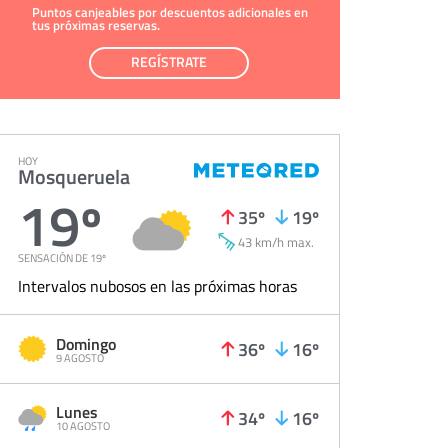
Puntos canjeables por descuentos adicionales en
tus próximas reservas.
REGÍSTRATE
HOY
Mosqueruela
19º
35º
19º
43 km/h max.
SENSACIÓN DE 19º
Intervalos nubosos en las próximas horas
Domingo
36º
16º
9 AGOSTO
Lunes
34º
16º
10 AGOSTO