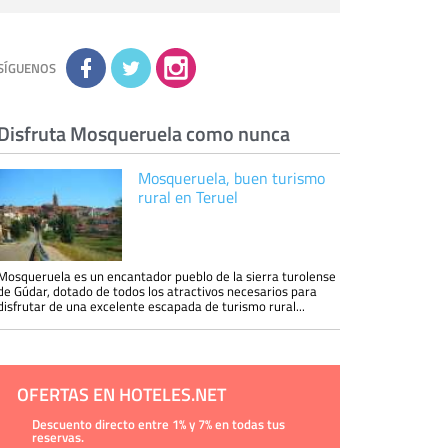
personal de nuestra entidad que esté
debidamente autorizado podrá tener
conocimiento de la información que le pedimos.
No se comunicarán datos a terceros.
Derechos:
tiene derecho a saber qué
información tenemos sobre usted, corregirla y
SÍGUENOS
eliminarla, tal y como se explica en la
información adicional disponible en nuestra
página web.
Información complementaria:
Puede consultar
la información adicional y detallada sobre cómo
Disfruta Mosqueruela como nunca
tratamos sus datos en la
política de privacidad
Mosqueruela, buen turismo
rural en Teruel
Mosqueruela es un encantador pueblo de la sierra turolense
de Gúdar, dotado de todos los atractivos necesarios para
disfrutar de una excelente escapada de turismo rural...
OFERTAS EN HOTELES.NET
Descuento directo entre 1% y 7% en todas tus
reservas.