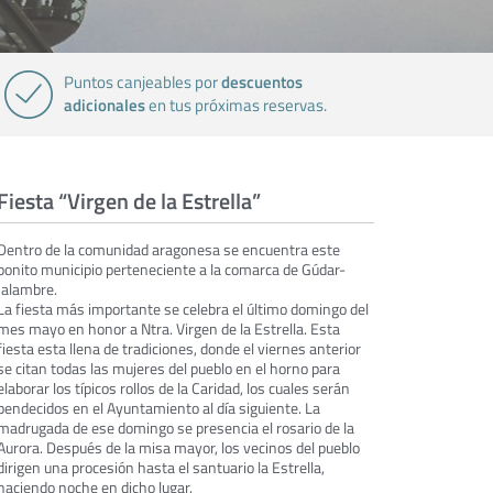
descuentos
Puntos canjeables por
adicionales
en tus próximas reservas.
Fiesta “Virgen de la Estrella”
Dentro de la comunidad aragonesa se encuentra este
bonito municipio perteneciente a la comarca de Gúdar-
Jalambre.
La fiesta más importante se celebra el último domingo del
mes mayo en honor a Ntra. Virgen de la Estrella. Esta
fiesta esta llena de tradiciones, donde el viernes anterior
se citan todas las mujeres del pueblo en el horno para
elaborar los típicos rollos de la Caridad, los cuales serán
bendecidos en el Ayuntamiento al día siguiente. La
madrugada de ese domingo se presencia el rosario de la
Aurora. Después de la misa mayor, los vecinos del pueblo
dirigen una procesión hasta el santuario la Estrella,
haciendo noche en dicho lugar.