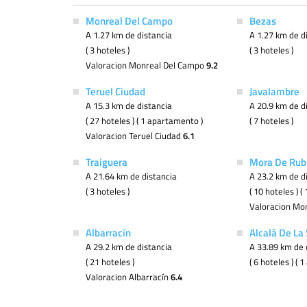
Monreal Del Campo
Bezas
A 1.27 km de distancia
A 1.27 km de d
( 3 hoteles )
( 3 hoteles )
Valoracion Monreal Del Campo
9.2
Teruel Ciudad
Javalambre
A 15.3 km de distancia
A 20.9 km de d
( 27 hoteles ) ( 1 apartamento )
( 7 hoteles )
Valoracion Teruel Ciudad
6.1
Traiguera
Mora De Rub
A 21.64 km de distancia
A 23.2 km de d
( 3 hoteles )
( 10 hoteles ) 
Valoracion Mo
Albarracín
Alcalá De La
A 29.2 km de distancia
A 33.89 km de 
( 21 hoteles )
( 6 hoteles ) (
Valoracion Albarracín
6.4