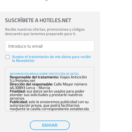
SUSCRÍBETE A HOTELES.NET
Recibe nuestras ofertas, promociones y códigos
descuento que tenemos preparado para ti.
Acepto el tratamiento de mis datos para recibir
la Newsletter
INFORMACIÓN BÁSICA SOBRE PROTECCIÓN DE DATOS
Responsable del tratamiento:
Viajes Anticiclón
S.L/Hoteles.net
Dirección del responsable:
Calle Mayor número
46,30893 Lorca - Murcia
Finalidad:
sus datos serán usados para poder
atender sus solicitudes y prestarle nuestros
servicios.
Publicidad:
solo le enviaremos publicidad con su
autorización previa, que podrá facilitarnos
mediante la casilla correspondiente establecida
al efecto.
Base Jurídica:
únicamente trataremos sus datos
con su consentimiento previo, que podrá
facilitarnos mediante la casilla correspondiente
ENVIAR
establecida al efecto.
Destinatarios:
con carácter general, sólo el