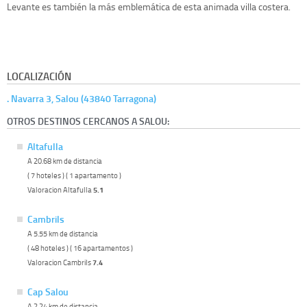
Levante es también la más emblemática de esta animada villa costera.
LOCALIZACIÓN
. Navarra 3, Salou (43840 Tarragona)
OTROS DESTINOS CERCANOS A SALOU:
Altafulla
A 20.68 km de distancia
( 7 hoteles ) ( 1 apartamento )
Valoracion Altafulla
5.1
Cambrils
A 5.55 km de distancia
( 48 hoteles ) ( 16 apartamentos )
Valoracion Cambrils
7.4
Cap Salou
A 2.24 km de distancia