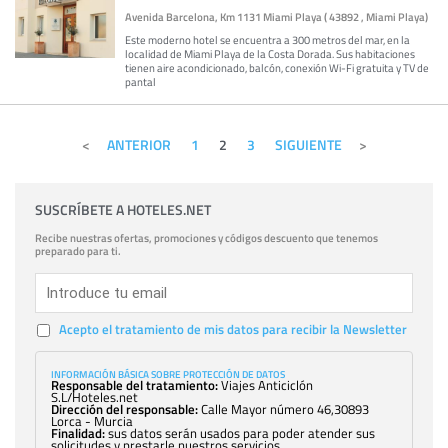
Avenida Barcelona, Km 1131 Miami Playa ( 43892 , Miami Playa)
Este moderno hotel se encuentra a 300 metros del mar, en la
localidad de Miami Playa de la Costa Dorada. Sus habitaciones
tienen aire acondicionado, balcón, conexión Wi-Fi gratuita y TV de
pantal
ANTERIOR
1
2
3
SIGUIENTE
SUSCRÍBETE A HOTELES.NET
Recibe nuestras ofertas, promociones y códigos descuento que tenemos
preparado para ti.
Acepto el tratamiento de mis datos para recibir la Newsletter
INFORMACIÓN BÁSICA SOBRE PROTECCIÓN DE DATOS
Responsable del tratamiento:
Viajes Anticiclón
S.L/Hoteles.net
Dirección del responsable:
Calle Mayor número 46,30893
Lorca - Murcia
Finalidad:
sus datos serán usados para poder atender sus
solicitudes y prestarle nuestros servicios.