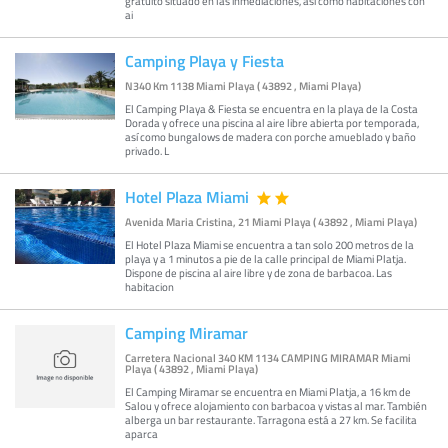
gratuito situado en las inmediaciones, así como habitaciones con
ai
Camping Playa y Fiesta
N340 Km 1138 Miami Playa ( 43892 , Miami Playa)
El Camping Playa & Fiesta se encuentra en la playa de la Costa
Dorada y ofrece una piscina al aire libre abierta por temporada,
así como bungalows de madera con porche amueblado y baño
privado. L
Hotel Plaza Miami
Avenida Maria Cristina, 21 Miami Playa ( 43892 , Miami Playa)
El Hotel Plaza Miami se encuentra a tan solo 200 metros de la
playa y a 1 minutos a pie de la calle principal de Miami Platja.
Dispone de piscina al aire libre y de zona de barbacoa. Las
habitacion
Camping Miramar
Carretera Nacional 340 KM 1134 CAMPING MIRAMAR Miami
Playa ( 43892 , Miami Playa)
El Camping Miramar se encuentra en Miami Platja, a 16 km de
Salou y ofrece alojamiento con barbacoa y vistas al mar. También
alberga un bar restaurante. Tarragona está a 27 km. Se facilita
aparca