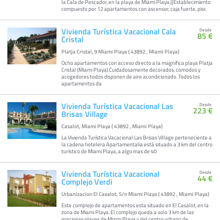
la Cala de Pescador, en la playa de Miami Playa.||Establecimiento
compuesto por 12 apartamentos con ascensor, caja fuerte, pisc
Vivienda Turística Vacacional Cala
Desde
85 €
Cristal
Platja Cristal, 9 Miami Playa ( 43892 , Miami Playa)
Ocho apartamentos con acceso directo a la magnifica playa Platja
Cristal (Miami Playa).Cuidadosamente decorados, comodos y
acogedores todos disponen de aire acondicionado. Todos los
apartamentos da
Vivienda Turística Vacacional Las
Desde
223 €
Brisas Village
Casalot, Miami Playa ( 43892 , Miami Playa)
La Vivienda Turística Vacacional Las Brisas Village perteneciente a
la cadena hotelera Apartamentalia está situado a 3 km del centro
turístico de Miami Playa, a algo mas de 40
Vivienda Turística Vacacional
Desde
44 €
Complejo Verdi
Urbanizacion El Casalot, S/n Miami Playa ( 43892 , Miami Playa)
Este complejo de apartamentos esta situado en El Casalot, en la
zona de Miami Playa. El complejo queda a solo 3 km de las
preciosas playas de Miami Playa y del centro urbano de