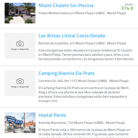
Miami Chalets Sin Piscina
Desde
374 €
Paseo Mediterraneo,s/n Miami Playa ( 43892 , Miami Playa)
Las Brisas Litoral Costa Dorada
Bertran de Castellet, s/n Miami Playa ( 43892 , Miami Playa)
Estos bungalows están situados en la zona residencial El Casalot,
en Miami Platja. Tienen piscinas para adultos y para niños y una
terraza privada con barbacoa. Los bungalows tienen 3 dormitorios
Camping Alannia Els Prats
Carretera N-340, Km 1137 Miami Playa ( 43892 , Miami Playa)
El Camping Alannia Els Prats se encuentra en la playa de Mont-
Roig y ofrece una piscina al aire libre rodeada de jardines
preciosos. Estos estudios y bungalows están bien equipados e
incluyen 5 ho
Hostal Pardo
Avenida Barcelona, 132 Miami Playa ( 43892 , Miami Playa)
El Hotal Pardo está a 350 metros de la playa de Miami Platja, en
la Costa Dorada. Ofrece conexión Wi-Fi gratuita, aparcamiento