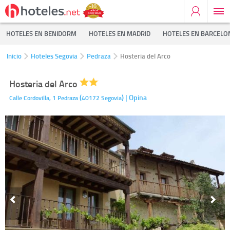
HOTELES EN BENIDORM
HOTELES EN MADRID
HOTELES EN BARCELO
Inicio
Hoteles Segovia
Pedraza
Hosteria del Arco
Hosteria del Arco
(
)
| Opina
Calle Cordovilla, 1
Pedraza
40172
Segovia