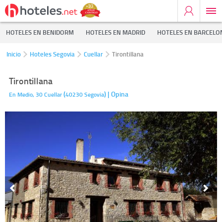
HOTELES EN BENIDORM
HOTELES EN MADRID
HOTELES EN BARCELO
Inicio
Hoteles Segovia
Cuellar
Tirontillana
Tirontillana
(
)
| Opina
En Medio, 30
Cuellar
40230
Segovia