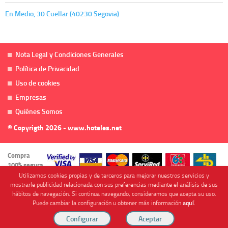
En Medio, 30 Cuellar (40230 Segovia)
Nota Legal y Condiciones Generales
Política de Privacidad
Uso de cookies
Empresas
Quiénes Somos
© Copyrigth 2026 - www.hoteles.net
Compra
100% segura
Utilizamos cookies propias y de terceros para mejorar nuestros servicios y
mostrarle publicidad relacionada con sus preferencias mediante el análisis de sus
hábitos de navegación. Si continua navegando, consideramos que acepta su uso.
Puede cambiar la configuración u obtener más información
aquí
.
Cofinanciado por