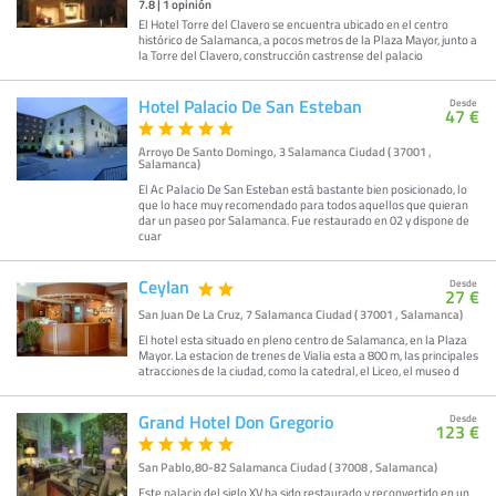
7.8
|
1
opinión
El Hotel Torre del Clavero se encuentra ubicado en el centro
histórico de Salamanca, a pocos metros de la Plaza Mayor, junto a
la Torre del Clavero, construcción castrense del palacio
Hotel Palacio De San Esteban
Desde
47 €
Arroyo De Santo Domingo, 3 Salamanca Ciudad ( 37001 ,
Salamanca)
El Ac Palacio De San Esteban está bastante bien posicionado, lo
que lo hace muy recomendado para todos aquellos que quieran
dar un paseo por Salamanca. Fue restaurado en 02 y dispone de
cuar
Ceylan
Desde
27 €
San Juan De La Cruz, 7 Salamanca Ciudad ( 37001 , Salamanca)
El hotel esta situado en pleno centro de Salamanca, en la Plaza
Mayor. La estacion de trenes de Vialia esta a 800 m, las principales
atracciones de la ciudad, como la catedral, el Liceo, el museo d
Grand Hotel Don Gregorio
Desde
123 €
San Pablo,80-82 Salamanca Ciudad ( 37008 , Salamanca)
Este palacio del siglo XV ha sido restaurado y reconvertido en un