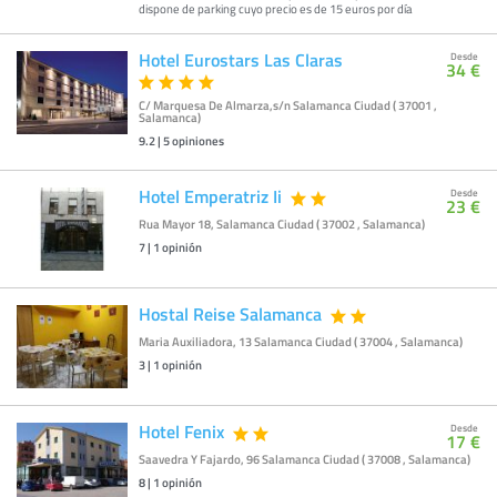
dispone de parking cuyo precio es de 15 euros por día
Hotel Eurostars Las Claras
Desde
34 €
C/ Marquesa De Almarza,s/n Salamanca Ciudad ( 37001 ,
Salamanca)
9.2
|
5
opiniones
Hotel Emperatriz Ii
Desde
23 €
Rua Mayor 18, Salamanca Ciudad ( 37002 , Salamanca)
7
|
1
opinión
Hostal Reise Salamanca
Maria Auxiliadora, 13 Salamanca Ciudad ( 37004 , Salamanca)
3
|
1
opinión
Hotel Fenix
Desde
17 €
Saavedra Y Fajardo, 96 Salamanca Ciudad ( 37008 , Salamanca)
8
|
1
opinión