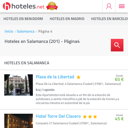
HOTELES EN BENIDORM
HOTELES EN MADRID
HOTELES EN BARCEL
Inicio
Salamanca
Página 4
Hoteles en Salamanca (201) - Página4
HOTELES EN SALAMANCA
Plaza de la Libertad
Desde
65 €
Plaza De La Libertad, 4 Salamanca Ciudad ( 37001 , Salamanca)
9.4
|
1
opinión
Este Apartahotel está situado a un Km de la estación de
autobuses, a veinte minutillos a pié de la estación de trenes y a
cincuenta minutos en automóvil de la pis
Hotel Torre Del Clavero
Desde
45 €
Consuelo 21 Salamanca Ciudad ( 37001 , Salamanca)