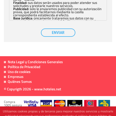
Finalidad:
sus datos serán usados para poder atender sus
solicitudes y prestarle nuestros servicios.
Publicidad:
solo le enviaremos publicidad con su autorización
previa, que podrá facilitarnos mediante la casilla
correspondiente establecida al efecto.
Base Jurídica:
únicamente trataremos sus datos con su
consentimiento previo, que podrá facilitarnos mediante la
casilla correspondiente establecida al efecto.
Destinatarios:
con carácter general, sólo el personal de
nuestra entidad que esté debidamente autorizado podrá
ENVIAR
tener conocimiento de la información que le pedimos. No se
comunicarán datos a terceros.
Derechos:
tiene derecho a saber qué información tenemos
sobre usted, corregirla y eliminarla, tal y como se explica en
la información adicional disponible en nuestra página web.
Información complementaria:
Puede consultar la información
adicional y detallada sobre cómo tratamos sus datos en la
política de privacidad
Nota Legal y Condiciones Generales
Política de Privacidad
Uso de cookies
Empresas
Quiénes Somos
© Copyrigth 2026 - www.hoteles.net
Compra
100% segura
Utilizamos cookies propias y de terceros para mejorar nuestros servicios y mostrarle
publicidad relacionada con sus preferencias mediante el análisis de sus hábitos de