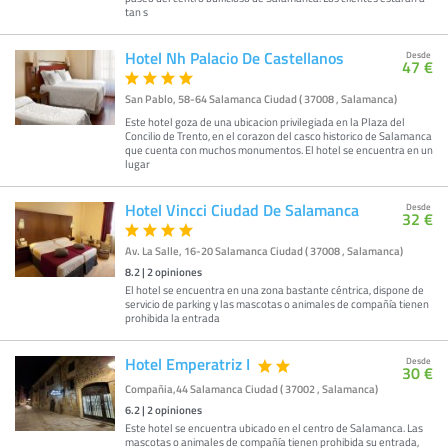
tan s
Hotel Nh Palacio De Castellanos
Desde
47 €
San Pablo, 58-64 Salamanca Ciudad ( 37008 , Salamanca)
Este hotel goza de una ubicacion privilegiada en la Plaza del
Concilio de Trento, en el corazon del casco historico de Salamanca
que cuenta con muchos monumentos. El hotel se encuentra en un
lugar
Hotel Vincci Ciudad De Salamanca
Desde
32 €
Av. La Salle, 16-20 Salamanca Ciudad ( 37008 , Salamanca)
8.2
|
2
opiniones
El hotel se encuentra en una zona bastante céntrica, dispone de
servicio de parking y las mascotas o animales de compañía tienen
prohibida la entrada
Hotel Emperatriz I
Desde
30 €
Compañia,44 Salamanca Ciudad ( 37002 , Salamanca)
6.2
|
2
opiniones
Este hotel se encuentra ubicado en el centro de Salamanca. Las
mascotas o animales de compañía tienen prohibida su entrada,