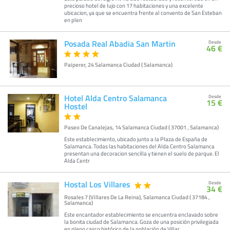
precioso hotel de lujo con 17 habitaciones y una excelente
ubicacion, ya que se encuentra frente al convento de San Esteban
en plen
Posada Real Abadia San Martin
Desde
46 €
Paiperer, 24 Salamanca Ciudad ( Salamanca)
Hotel Alda Centro Salamanca
Desde
15 €
Hostel
Paseo De Canalejas, 14 Salamanca Ciudad ( 37001 , Salamanca)
Este establecimiento, ubicado junto a la Plaza de España de
Salamanca. Todas las habitaciones del Alda Centro Salamanca
presentan una decoracion sencilla y tienen el suelo de parque. El
Alda Centr
Hostal Los Villares
Desde
34 €
Rosales 7 (Villares De La Reina), Salamanca Ciudad ( 37184 ,
Salamanca)
Este encantador establecimiento se encuentra enclavado sobre
la bonita ciudad de Salamanca. Goza de una posición privilegiada
en pleno casco histórico de la población de Villar