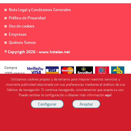
Nota Legal y Condiciones Generales
Política de Privacidad
Uso de cookies
Empresas
Quiénes Somos
© Copyrigth 2026 - www.hoteles.net
Compra
100% segura
Utilizamos cookies propias y de terceros para mejorar nuestros servicios y
mostrarle publicidad relacionada con sus preferencias mediante el análisis de sus
hábitos de navegación. Si continua navegando, consideramos que acepta su uso.
Puede cambiar la configuración u obtener más información
aquí
.
Cofinanciado por
Viajes Anticiclón, S.L. Agencia de Viajes Online - C.I. MU-107-2-25. C/ Mayor nº46 Bajo,
CP: 30893, Almendricos (Murcia, Spain).