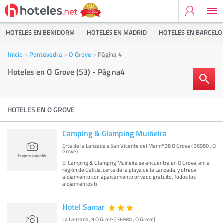
HOTELES EN BENIDORM
HOTELES EN MADRID
HOTELES EN BARCEL
Inicio
Pontevedra
O Grove
Página 4
Hoteles en O Grove (53) - Página4
HOTELES EN O GROVE
Camping & Glamping Muiñeira
Crta de la Lanzada a San Vicente del Mar nº 38 O Grove ( 36980 , O
Grove)
El Camping & Glamping Muiñeira se encuentra en O Grove, en la
región de Galicia, cerca de la playa de la Lanzada, y ofrece
alojamiento con aparcamiento privado gratuito. Todos los
alojamientos ti
Hotel Samar
La Lanzada, 9 O Grove ( 36980 , O Grove)