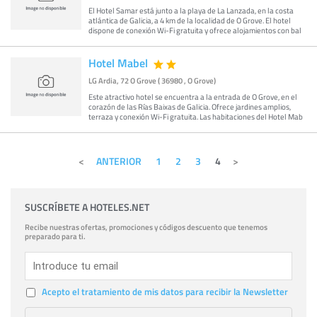
El Hotel Samar está junto a la playa de La Lanzada, en la costa
atlántica de Galicia, a 4 km de la localidad de O Grove. El hotel
dispone de conexión Wi-Fi gratuita y ofrece alojamientos con bal
Hotel Mabel
LG Ardia, 72 O Grove ( 36980 , O Grove)
Este atractivo hotel se encuentra a la entrada de O Grove, en el
corazón de las Rías Baixas de Galicia. Ofrece jardines amplios,
terraza y conexión Wi-Fi gratuita. Las habitaciones del Hotel Mab
ANTERIOR
1
2
3
4
SUSCRÍBETE A HOTELES.NET
Recibe nuestras ofertas, promociones y códigos descuento que tenemos
preparado para ti.
Acepto el tratamiento de mis datos para recibir la Newsletter