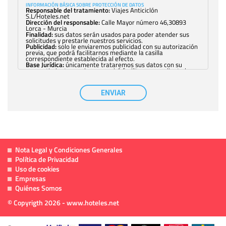
INFORMACIÓN BÁSICA SOBRE PROTECCIÓN DE DATOS
Responsable del tratamiento:
Viajes Anticiclón
S.L/Hoteles.net
Dirección del responsable:
Calle Mayor número 46,30893
Lorca - Murcia
Finalidad:
sus datos serán usados para poder atender sus
solicitudes y prestarle nuestros servicios.
Publicidad:
solo le enviaremos publicidad con su autorización
previa, que podrá facilitarnos mediante la casilla
correspondiente establecida al efecto.
Base Jurídica:
únicamente trataremos sus datos con su
consentimiento previo, que podrá facilitarnos mediante la
casilla correspondiente establecida al efecto.
Destinatarios:
con carácter general, sólo el personal de
nuestra entidad que esté debidamente autorizado podrá
ENVIAR
tener conocimiento de la información que le pedimos. No se
comunicarán datos a terceros.
Derechos:
tiene derecho a saber qué información tenemos
sobre usted, corregirla y eliminarla, tal y como se explica en
la información adicional disponible en nuestra página web.
Información complementaria:
Puede consultar la información
adicional y detallada sobre cómo tratamos sus datos en la
política de privacidad
Nota Legal y Condiciones Generales
Política de Privacidad
Uso de cookies
Empresas
Quiénes Somos
© Copyrigth 2026 - www.hoteles.net