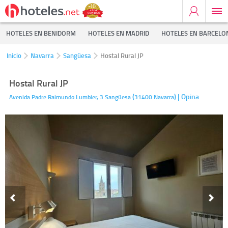
HOTELES EN BENIDORM
HOTELES EN MADRID
HOTELES EN BARCELO
Inicio
Navarra
Sangüesa
Hostal Rural JP
Hostal Rural JP
(
)
| Opina
Avenida Padre Raimundo Lumbier, 3
Sangüesa
31400
Navarra