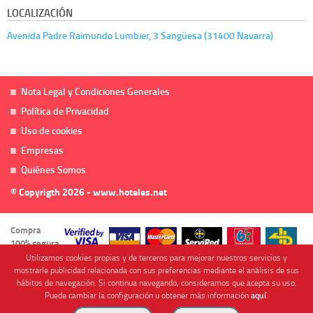
LOCALIZACIÓN
Avenida Padre Raimundo Lumbier, 3 Sangüesa (31400 Navarra)
Nota Legal y Condiciones Generales
Política de Privacidad
Uso de cookies
Empresas
Quiénes Somos
© Copyrigth 2026 - www.hoteles.net
Compra
100% segura
Utilizamos cookies propias y de terceros para mejorar nuestros servicios y
mostrarle publicidad relacionada con sus preferencias mediante el análisis de sus
hábitos de navegación. Si continua navegando, consideramos que acepta su uso.
Puede cambiar la configuración u obtener más información
aquí
.
Cofinanciado por