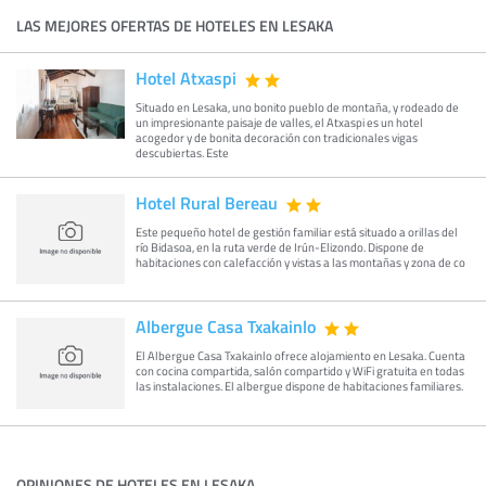
LAS MEJORES OFERTAS DE HOTELES EN LESAKA
Hotel Atxaspi
Situado en Lesaka, uno bonito pueblo de montaña, y rodeado de
un impresionante paisaje de valles, el Atxaspi es un hotel
acogedor y de bonita decoración con tradicionales vigas
descubiertas. Este
Hotel Rural Bereau
Este pequeño hotel de gestión familiar está situado a orillas del
río Bidasoa, en la ruta verde de Irún-Elizondo. Dispone de
habitaciones con calefacción y vistas a las montañas y zona de co
Albergue Casa Txakainlo
El Albergue Casa Txakainlo ofrece alojamiento en Lesaka. Cuenta
con cocina compartida, salón compartido y WiFi gratuita en todas
las instalaciones. El albergue dispone de habitaciones familiares.
OPINIONES DE HOTELES EN LESAKA