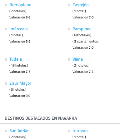
Berrioplano
Castejón
( 2 hoteles )
( 1 hotel )
Valoracion
8.6
Valoracion
7.0
Imárcoain
Pamplona
( 1 hotel )
( 68 hoteles )
Valoracion
6.5
( 3 apartamentos )
Valoracion
7.0
Tudela
Viana
( 13 hoteles )
( 2 hoteles )
Valoracion
7.7
Valoracion
7.4
Zizur Mayor
( 3 hoteles )
Valoracion
9.0
DESTINOS DESTACADOS EN NAVARRA
San Adrián
Irurtzun
( 2 hoteles )
( 1 hotel )