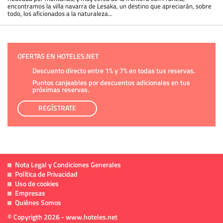
encontramos la villa navarra de Lesaka, un destino que apreciarán, sobre
todo, los aficionados a la naturaleza...
OFERTAS EN HOTELES.NET
Descuento directo entre 1% y 7% en todas tus reservas.
Puntos canjeables por descuentos adicionales en tus
próximas reservas.
REGÍSTRATE
Nota Legal y Condiciones Generales
Política de Privacidad
Uso de cookies
Empresas
Quiénes Somos
© Copyrigth 2026 - www.hoteles.net