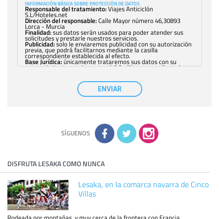
INFORMACIÓN BÁSICA SOBRE PROTECCIÓN DE DATOS
Responsable del tratamiento:
Viajes Anticiclón
S.L/Hoteles.net
Dirección del responsable:
Calle Mayor número 46,30893
Lorca - Murcia
Finalidad:
sus datos serán usados para poder atender sus
solicitudes y prestarle nuestros servicios.
Publicidad:
solo le enviaremos publicidad con su autorización
previa, que podrá facilitarnos mediante la casilla
correspondiente establecida al efecto.
Base Jurídica:
únicamente trataremos sus datos con su
consentimiento previo, que podrá facilitarnos mediante la
casilla correspondiente establecida al efecto.
Destinatarios:
con carácter general, sólo el personal de
nuestra entidad que esté debidamente autorizado podrá
ENVIAR
tener conocimiento de la información que le pedimos. No se
comunicarán datos a terceros.
Derechos:
tiene derecho a saber qué información tenemos
sobre usted, corregirla y eliminarla, tal y como se explica en
la información adicional disponible en nuestra página web.
Información complementaria:
Puede consultar la información
adicional y detallada sobre cómo tratamos sus datos en la
política de privacidad
SÍGUENOS
DISFRUTA LESAKA COMO NUNCA
Lesaka, en la comarca navarra de Cinco
Villas
Rodeada por montañas, y muy cerca de la frontera con Francia,