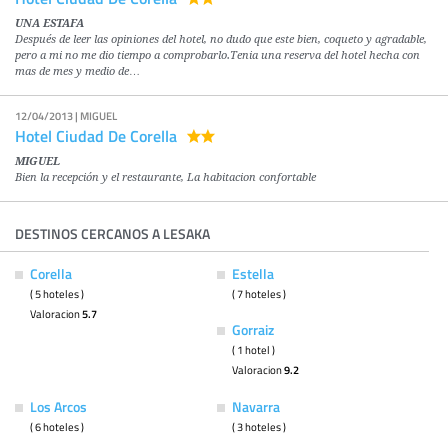
UNA ESTAFA
Después de leer las opiniones del hotel, no dudo que este bien, coqueto y agradable,
pero a mi no me dio tiempo a comprobarlo.Tenia una reserva del hotel hecha con
mas de mes y medio de…
12/04/2013 | MIGUEL
Hotel Ciudad De Corella
MIGUEL
Bien la recepción y el restaurante, La habitacion confortable
DESTINOS CERCANOS A LESAKA
Corella
Estella
( 5 hoteles )
( 7 hoteles )
Valoracion
5.7
Gorraiz
( 1 hotel )
Valoracion
9.2
Los Arcos
Navarra
( 6 hoteles )
( 3 hoteles )