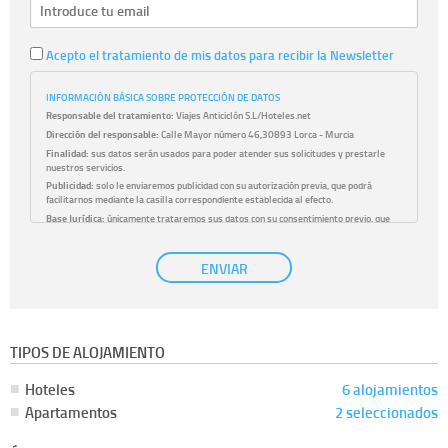
Acepto el tratamiento de mis datos para recibir la Newsletter
INFORMACIÓN BÁSICA SOBRE PROTECCIÓN DE DATOS
Responsable del tratamiento:
Viajes Anticiclón S.L/Hoteles.net
Dirección del responsable:
Calle Mayor número 46,30893 Lorca - Murcia
Finalidad:
sus datos serán usados para poder atender sus solicitudes y prestarle
nuestros servicios.
Publicidad:
solo le enviaremos publicidad con su autorización previa, que podrá
facilitarnos mediante la casilla correspondiente establecida al efecto.
Base Jurídica:
únicamente trataremos sus datos con su consentimiento previo, que
podrá facilitarnos mediante la casilla correspondiente establecida al efecto.
Destinatarios:
con carácter general, sólo el personal de nuestra entidad que esté
ENVIAR
debidamente autorizado podrá tener conocimiento de la información que le pedimos.
No se comunicarán datos a terceros.
Derechos:
tiene derecho a saber qué información tenemos sobre usted, corregirla y
eliminarla, tal y como se explica en la información adicional disponible en nuestra
página web.
Información complementaria:
Puede consultar la información adicional y detallada
TIPOS DE ALOJAMIENTO
sobre cómo tratamos sus datos en la
política de privacidad
Hoteles
6 alojamientos
Apartamentos
2 seleccionados