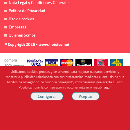
Nota Legal y Condiciones Generales
Política de Privacidad
Uso de cookies
Empresas
Quiénes Somos
© Copyrigth 2026 - www.hoteles.net
Compra
100% segura
Utilizamos cookies propias y de terceros para mejorar nuestros servicios y
mostrarle publicidad relacionada con sus preferencias mediante el análisis de sus
hábitos de navegación. Si continua navegando, consideramos que acepta su uso.
Puede cambiar la configuración u obtener más información
aquí
.
Cofinanciado por
Viajes Anticiclón, S.L. Agencia de Viajes Online - C.I. MU-107-2-25. C/ Mayor nº46 Bajo,
CP: 30893, Almendricos (Murcia, Spain).