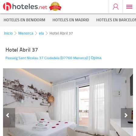
HOTELES EN BENIDORM
HOTELES EN MADRID
HOTELES EN BARCELO
Inicio
Menorca
ela
Hotel Abril 37
Hotel Abril 37
(
)
| Opina
Passeig Sant Nicolau 37
Ciudadela
07760
Menorca