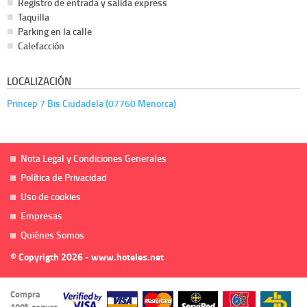
Registro de entrada y salida express
Taquilla
Parking en la calle
Calefacción
LOCALIZACIÓN
Princep 7 Bis Ciudadela (07760 Menorca)
Nota Legal y Condiciones Generales
Política de Privacidad
Uso de cookies
Empresas
Quiénes Somos
© Copyrigth 2026 - www.hoteles.net
Compra