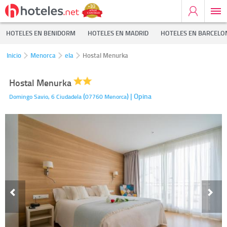
HOTELES EN BENIDORM
HOTELES EN MADRID
HOTELES EN BARCELO
Inicio
Menorca
ela
Hostal Menurka
Hostal Menurka
(
)
| Opina
Domingo Savio, 6
Ciudadela
07760
Menorca