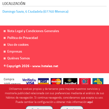
LOCALIZACIÓN
Domingo Savio, 6 Ciudadela (07760 Menorca)
Nota Legal y Condiciones Generales
Política de Privacidad
Uso de cookies
Empresas
Quiénes Somos
© Copyrigth 2026 - www.hoteles.net
Compra
100% segura
Utilizamos cookies propias y de terceros para mejorar nuestros servicios y
mostrarle publicidad relacionada con sus preferencias mediante el análisis de sus
hábitos de navegación. Si continua navegando, consideramos que acepta su uso.
Puede cambiar la configuración u obtener más información
aquí
.
Cofinanciado por