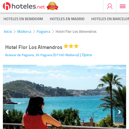
HOTELES EN BENIDORM
HOTELES EN MADRID
HOTELES EN BARCELO
Inicio
Mallorca
Paguera
Hotel Flor Los Almendros
Hotel Flor Los Almendros
(
)
| Opina
Bulevar de Peguera, 36
Paguera
07160
Mallorca