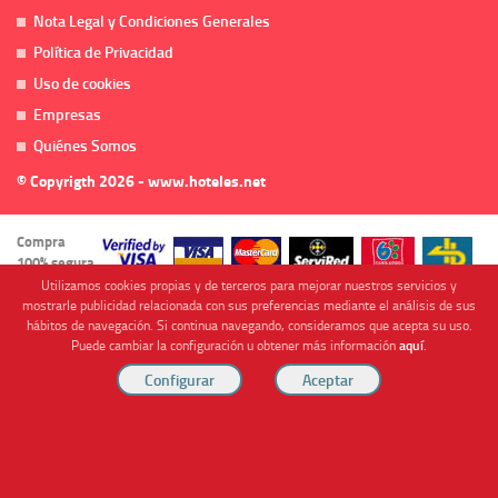
Nota Legal y Condiciones Generales
Política de Privacidad
Uso de cookies
Empresas
Quiénes Somos
© Copyrigth 2026 - www.hoteles.net
Compra
100% segura
Utilizamos cookies propias y de terceros para mejorar nuestros servicios y
mostrarle publicidad relacionada con sus preferencias mediante el análisis de sus
hábitos de navegación. Si continua navegando, consideramos que acepta su uso.
Puede cambiar la configuración u obtener más información
aquí
.
Cofinanciado por
Viajes Anticiclón, S.L. Agencia de Viajes Online - C.I. MU-107-2-25. C/ Mayor nº46 Bajo,
CP: 30893, Almendricos (Murcia, Spain).
RESERVAR HABITACIÓN