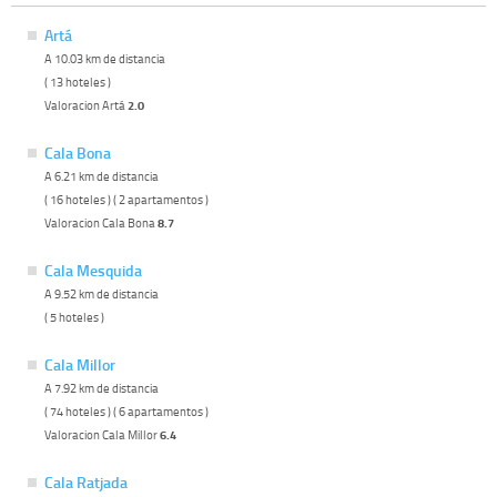
Artá
A 10.03 km de distancia
( 13 hoteles )
Valoracion Artá
2.0
Cala Bona
A 6.21 km de distancia
( 16 hoteles ) ( 2 apartamentos )
Valoracion Cala Bona
8.7
Cala Mesquida
A 9.52 km de distancia
( 5 hoteles )
Cala Millor
A 7.92 km de distancia
( 74 hoteles ) ( 6 apartamentos )
Valoracion Cala Millor
6.4
Cala Ratjada