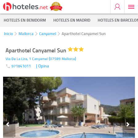
HOTELES EN BENIDORM
HOTELES EN MADRID
HOTELES EN BARCELO
Inicio
Mallorca
Canyamel
Aparthotel Canyamel Sun
Aparthotel Canyamel Sun
(
)
Via De La Lira, 1
Canyamel
07589
Mallorca
| Opina
971841011