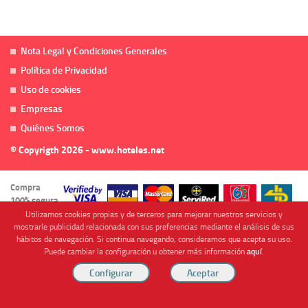
Nota Legal y Condiciones Generales
Política de Privacidad
Uso de cookies
Empresas
Quiénes Somos
© Copyrigth 2026 - www.hoteles.net
Compra
100% segura
Utilizamos cookies propias y de terceros para mejorar nuestros servicios y
mostrarle publicidad relacionada con sus preferencias mediante el análisis de sus
hábitos de navegación. Si continua navegando, consideramos que acepta su uso.
Puede cambiar la configuración u obtener más información
aquí
.
Cofinanciado por
Viajes Anticiclón, S.L. Agencia de Viajes Online - C.I. MU-107-2-25. C/ Mayor nº46 Bajo,