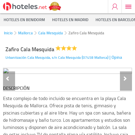
HOTELES EN BENIDORM
HOTELES EN MADRID
HOTELES EN BARCELO
Inicio
Mallorca
Cala Mesquida
Zafiro Cala Mesquida
Zafiro Cala Mesquida
(
)
| Opina
Urbanitzación Cala Mesquida, s/n
Cala Mesquida
07458
Mallorca
DESCRIPCIÓN
Este complejo de todo incluido se encuentra en la playa Cala
Mesquida de Mallorca. Ofrece pista de tenis, gimnasio y
piscinas cubiertas y al aire libre. Hay un spa con sauna, bañera
de hidromasaje y baño turco. Los apartamentos y estudios son
luminosos y disponen de aire acondicionado y balcón. La sala
de estar incluye TV de pantalla plana vía satélite. Incluye caja