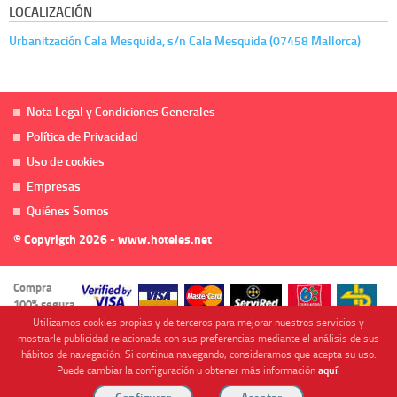
LOCALIZACIÓN
Urbanitzación Cala Mesquida, s/n Cala Mesquida (07458 Mallorca)
Nota Legal y Condiciones Generales
Política de Privacidad
Uso de cookies
Empresas
Quiénes Somos
© Copyrigth 2026 - www.hoteles.net
Compra
100% segura
Utilizamos cookies propias y de terceros para mejorar nuestros servicios y
mostrarle publicidad relacionada con sus preferencias mediante el análisis de sus
hábitos de navegación. Si continua navegando, consideramos que acepta su uso.
Puede cambiar la configuración u obtener más información
aquí
.
Cofinanciado por