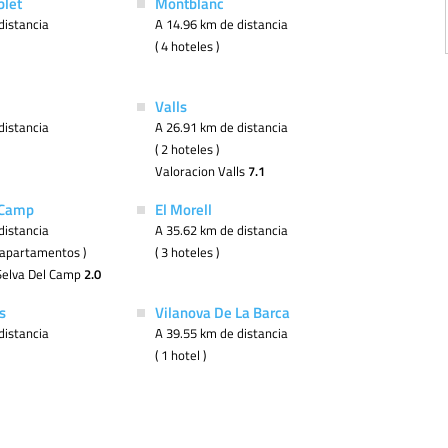
blet
Montblanc
distancia
A 14.96 km de distancia
( 4 hoteles )
Valls
distancia
A 26.91 km de distancia
( 2 hoteles )
Valoracion Valls
7.1
 Camp
El Morell
distancia
A 35.62 km de distancia
 2 apartamentos )
( 3 hoteles )
Selva Del Camp
2.0
s
Vilanova De La Barca
distancia
A 39.55 km de distancia
( 1 hotel )