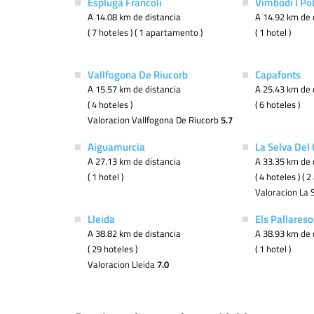
Espluga Francolí
Vimbodi I Po
A 14.08 km de distancia
A 14.92 km de 
( 7 hoteles ) ( 1 apartamento )
( 1 hotel )
Vallfogona De Riucorb
Capafonts
A 15.57 km de distancia
A 25.43 km de 
( 4 hoteles )
( 6 hoteles )
Valoracion Vallfogona De Riucorb
5.7
Aiguamurcia
La Selva Del
A 27.13 km de distancia
A 33.35 km de 
( 1 hotel )
( 4 hoteles ) (
Valoracion La 
Lleida
Els Pallareso
A 38.82 km de distancia
A 38.93 km de 
( 29 hoteles )
( 1 hotel )
Valoracion Lleida
7.0