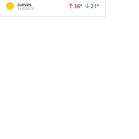
Jueves
36º
21º
13 AGOSTO