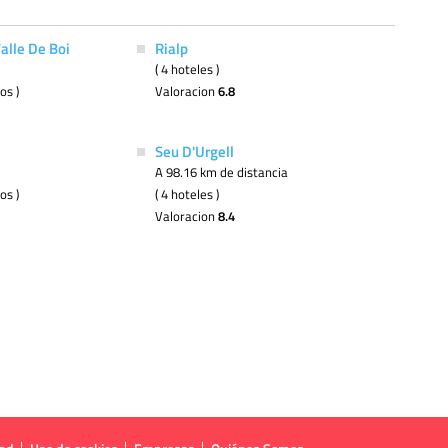
Valle De Boi
Rialp
( 4 hoteles )
os )
Valoracion
6.8
Seu D'Urgell
A 98.16 km de distancia
os )
( 4 hoteles )
Valoracion
8.4