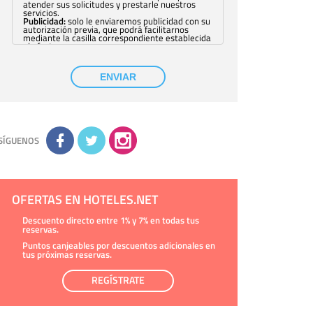
atender sus solicitudes y prestarle nuestros
servicios.
Publicidad:
solo le enviaremos publicidad con su
autorización previa, que podrá facilitarnos
mediante la casilla correspondiente establecida
al efecto.
Base Jurídica:
únicamente trataremos sus datos
con su consentimiento previo, que podrá
facilitarnos mediante la casilla correspondiente
ENVIAR
establecida al efecto.
Destinatarios:
con carácter general, sólo el
personal de nuestra entidad que esté
debidamente autorizado podrá tener
conocimiento de la información que le pedimos.
No se comunicarán datos a terceros.
Derechos:
tiene derecho a saber qué
información tenemos sobre usted, corregirla y
SÍGUENOS
eliminarla, tal y como se explica en la
información adicional disponible en nuestra
página web.
Información complementaria:
Puede consultar
la información adicional y detallada sobre cómo
tratamos sus datos en la
política de privacidad
OFERTAS EN HOTELES.NET
Descuento directo entre 1% y 7% en todas tus
reservas.
Puntos canjeables por descuentos adicionales en
tus próximas reservas.
REGÍSTRATE