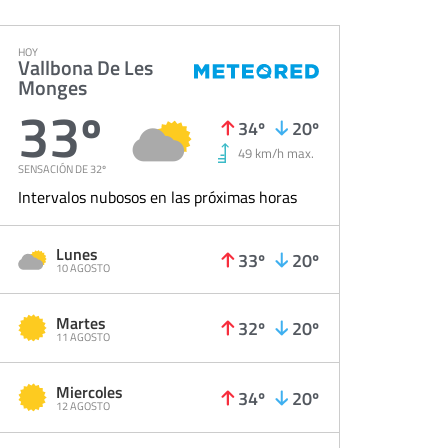
HOY
Vallbona De Les
Monges
33º
34º
20º
49 km/h max.
SENSACIÓN DE 32º
Intervalos nubosos en las próximas horas
Lunes
33º
20º
10 AGOSTO
Martes
32º
20º
11 AGOSTO
Miercoles
34º
20º
12 AGOSTO