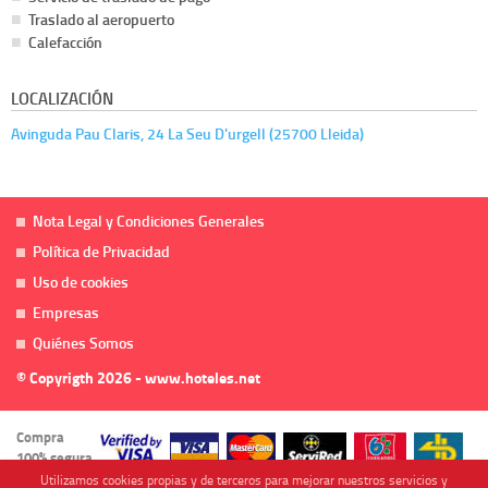
Traslado al aeropuerto
Calefacción
LOCALIZACIÓN
Avinguda Pau Claris, 24 La Seu D'urgell (25700 Lleida)
Nota Legal y Condiciones Generales
Política de Privacidad
Uso de cookies
Empresas
Quiénes Somos
© Copyrigth 2026 - www.hoteles.net
Compra
100% segura
Utilizamos cookies propias y de terceros para mejorar nuestros servicios y