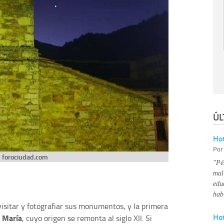
ÚL
Hot
Po
forociudad.com
"Pé
mal
edu
hab
isitar y fotografiar sus monumentos, y la primera
Ho
a María
, cuyo origen se remonta al siglo XII. Si