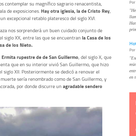
Po
os contemplar su magnífico sagrario renacentista,
Hay otra iglesia, la de Cristo Rey
ala de exposiciones.
,
"He
lla
 un excepcional retablo plateresco del siglo XVI.
Han
 plaza nos sorprenderá un buen cuidado conjunto de
pri
la Casa de los
del siglo XX, entre las que se encuentran
Hot
sa de los Nieto.
Po
Ermita rupestre de de San Guillermo
a
, del siglo X, que
"Es
cuenta que en su interior vivió San Guillermo, que hizo
reú
 siglo XII. Posteriormente se dedicó a renovar el
ent
en 
u muerte sería renombrado como de San Guillermo, y
agradable sendero
acorada, por donde discurre un