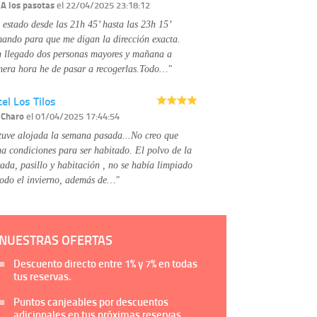
Información complementaria:
Puede consultar
r
A los pasotas
el 22/04/2025 23:18:12
la información adicional y detallada sobre cómo
 estado desde las 21h 45’ hasta las 23h 15’
tratamos sus datos en la
política de privacidad
mando para que me digan la dirección exacta.
 llegado dos personas mayores y mañana a
mera hora he de pasar a recogerlas.Todo…"
el Los Tilos
r
Charo
el 01/04/2025 17:44:54
tuve alojada la semana pasada...No creo que
na condiciones para ser habitado. El polvo de la
rada, pasillo y habitación , no se había limpiado
todo el invierno, además de…"
NUESTRAS OFERTAS
Descuento directo entre
1%
y
7%
en todas
tus reservas.
Puntos canjeables por descuentos
adicionales en tus próximas reservas.