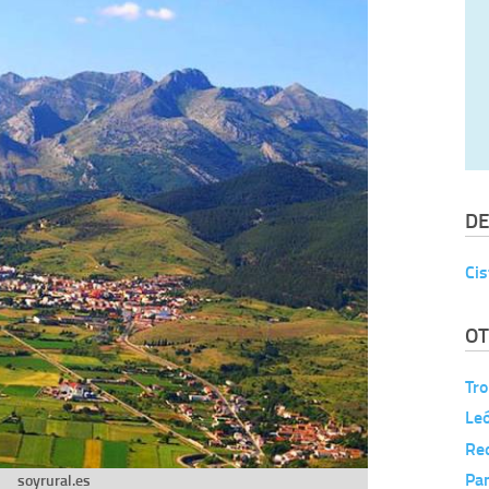
DE
Cis
OT
Tro
Le
Red
Pa
soyrural.es