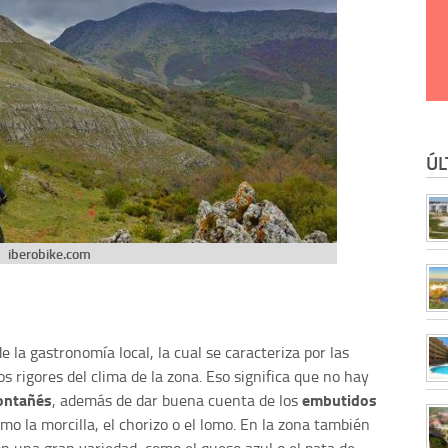
ÚL
iberobike.com
 la gastronomía local, la cual se caracteriza por las
s rigores del clima de la zona. Eso significa que no hay
ontañés
embutidos
, además de dar buena cuenta de los
omo la morcilla, el chorizo o el lomo. En la zona también
n una gran variedad, como el queso azul o el pata de