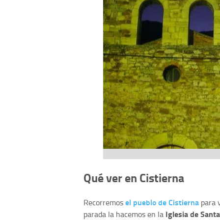
Qué ver en Cistierna
el pueblo de Cistierna
Recorremos
para v
Iglesia de Sant
parada la hacemos en la