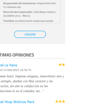
Responsable del tratamiento:
Viajes Anticiclón
S.L/Hoteles.net
Dirección del responsable:
Calle Mayor número
46,30893 Lorca - Murcia
Finalidad:
sus datos serán usados para poder
atender sus solicitudes y prestarle nuestros
servicios.
Publicidad:
solo le enviaremos publicidad con su
ENVIAR
autorización previa, que podrá facilitarnos
mediante la casilla correspondiente
establecida al efecto.
Base Jurídica:
únicamente trataremos sus datos
TIMAS OPINIONES
con su consentimiento previo, que podrá
facilitarnos mediante la casilla correspondiente
establecida al efecto.
el La Xana
Destinatarios:
con carácter general, sólo el
r
el 27/09/2025 23:10:13
personal de nuestra entidad que esté
debidamente autorizado podrá tener
simo hotel, limpieza ninguna, inmovilisrio roto y
conocimiento de la información que le pedimos.
No se comunicarán datos a terceros.
 arrerglo, dueñas con Mal carácter y sin
Derechos:
tiene derecho a saber qué
cación, sin aire ni calefacción en las
información tenemos sobre usted, corregirla y
itaciones ni en el comedor, las…"
eliminarla, tal y como se explica en la
información adicional disponible en nuestra
tel Htop Molinos Park
página web.