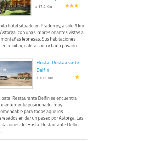
a 17.4 Km
ito hotel situado en Pradorrey, a solo 3 km
 Astorga, con unas impresionantes vistas a
s montañas leonesas. Sus habitaciones
nen minibar, calefacción y baño privado.
Hostal Restaurante
Delfin
a 18.1 Km
 Hostal Restaurante Delfin se encuentra
celentemente posicionado, muy
comendable para todos aquellos
teresados en dar un paseo por Astorga. Las
bitaciones del Hostal Restaurante Delfin
..