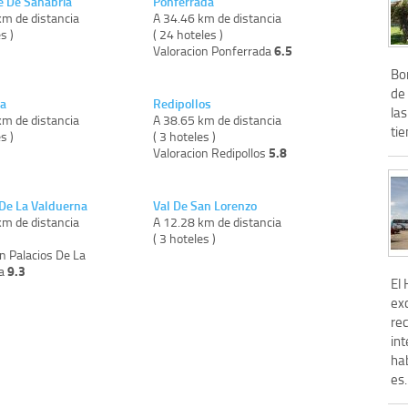
e De Sanabria
Ponferrada
km de distancia
A 34.46 km de distancia
s )
( 24 hoteles )
6.5
Valoracion Ponferrada
Bon
de
a
Redipollos
la
km de distancia
A 38.65 km de distancia
tie
s )
( 3 hoteles )
5.8
Valoracion Redipollos
 De La Valduerna
Val De San Lorenzo
km de distancia
A 12.28 km de distancia
)
( 3 hoteles )
n Palacios De La
9.3
na
El
ex
re
in
ha
es.