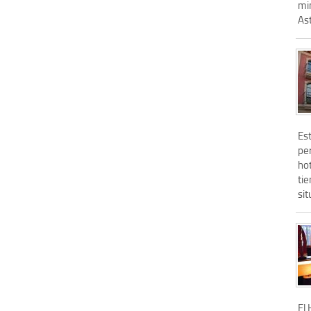
min
Ast
Es
per
hot
tie
sit
El