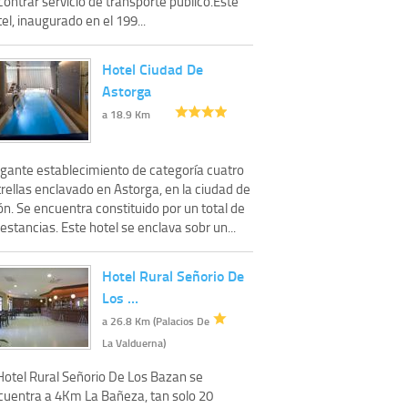
ontrar servicio de transporte público.Este
el, inaugurado en el 199...
Hotel Ciudad De
Astorga
a 18.9 Km
egante establecimiento de categoría cuatro
rellas enclavado en Astorga, en la ciudad de
n. Se encuentra constituido por un total de
estancias. Este hotel se enclava sobr un...
Hotel Rural Señorio De
Los …
a 26.8 Km (Palacios De
La Valduerna)
 Hotel Rural Señorio De Los Bazan se
cuentra a 4Km La Bañeza, tan solo 20