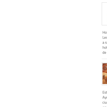
Hot
Le
a 
hot
de 
Est
Ay
ci