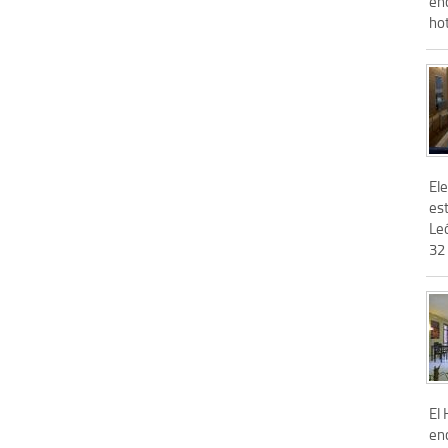
enc
hot
El
est
Leó
32 
El
en