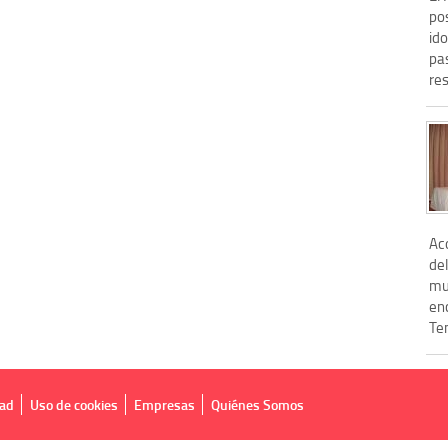
pos
id
pa
res
Ac
de
mu
enc
Te
dad
Uso de cookies
Empresas
Quiénes Somos