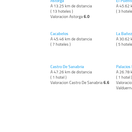
Astorga
El Puent
A 13.25 km de distancia
A 45.62 
( 13 hoteles )
( 3 hotele
6.0
Valoracion Astorga
Cacabelos
La Bañez
A 45.46 km de distancia
A 30.62 
( 7 hoteles )
( 5 hotele
Castro De Sanabria
Palacios
A 47.26 km de distancia
A 26.78 
( 1 hotel )
( 1 hotel 
6.6
Valoracion Castro De Sanabria
Valoracio
Valduer