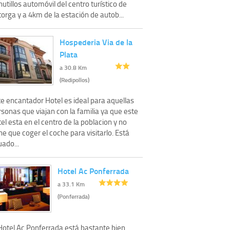
utillos automóvil del centro turístico de
orga y a 4km de la estación de autob...
Hospederia Via de la
Plata
a 30.8 Km
(Redipollos)
te encantador Hotel es ideal para aquellas
sonas que viajan con la familia ya que este
el esta en el centro de la poblacion y no
ne que coger el coche para visitarlo. Está
uado...
Hotel Ac Ponferrada
a 33.1 Km
(Ponferrada)
 Hotel Ac Ponferrada está bastante bien