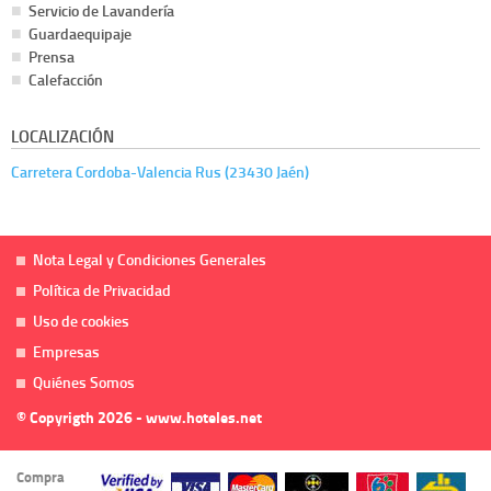
Servicio de Lavandería
Guardaequipaje
Prensa
Calefacción
LOCALIZACIÓN
Carretera Cordoba-Valencia Rus (23430 Jaén)
Nota Legal y Condiciones Generales
Política de Privacidad
Uso de cookies
Empresas
Quiénes Somos
© Copyrigth 2026 - www.hoteles.net
Compra