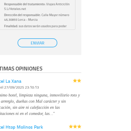
Responsable del tratamiento:
Viajes Anticiclón
S.L/Hoteles.net
Dirección del responsable:
Calle Mayor número
46,30893 Lorca - Murcia
Finalidad:
sus datos serán usados para poder
atender sus solicitudes y prestarle nuestros
servicios.
Publicidad:
solo le enviaremos publicidad con su
ENVIAR
autorización previa, que podrá facilitarnos
mediante la casilla correspondiente
establecida al efecto.
Base Jurídica:
únicamente trataremos sus datos
TIMAS OPINIONES
con su consentimiento previo, que podrá
facilitarnos mediante la casilla correspondiente
establecida al efecto.
el La Xana
Destinatarios:
con carácter general, sólo el
r
el 27/09/2025 23:10:13
personal de nuestra entidad que esté
debidamente autorizado podrá tener
simo hotel, limpieza ninguna, inmovilisrio roto y
conocimiento de la información que le pedimos.
No se comunicarán datos a terceros.
 arrerglo, dueñas con Mal carácter y sin
Derechos:
tiene derecho a saber qué
cación, sin aire ni calefacción en las
información tenemos sobre usted, corregirla y
itaciones ni en el comedor, las…"
eliminarla, tal y como se explica en la
información adicional disponible en nuestra
tel Htop Molinos Park
página web.