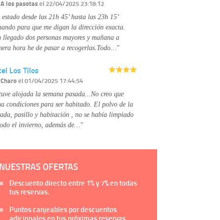
Información complementaria:
Puede consultar
r
A los pasotas
el 22/04/2025 23:18:12
la información adicional y detallada sobre cómo
 estado desde las 21h 45’ hasta las 23h 15’
tratamos sus datos en la
política de privacidad
mando para que me digan la dirección exacta.
 llegado dos personas mayores y mañana a
mera hora he de pasar a recogerlas.Todo…"
el Los Tilos
r
Charo
el 01/04/2025 17:44:54
tuve alojada la semana pasada...No creo que
na condiciones para ser habitado. El polvo de la
rada, pasillo y habitación , no se había limpiado
todo el invierno, además de…"
NUESTRAS OFERTAS
Descuento directo entre
1%
y
7%
en todas
tus reservas.
Puntos canjeables por descuentos
adicionales en tus próximas reservas.