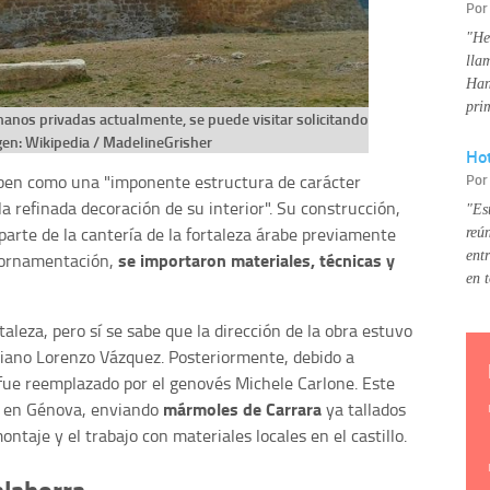
Po
"He
lla
Han
pri
manos privadas actualmente, se puede visitar solicitando
agen: Wikipedia / MadelineGrisher
Hot
Po
riben como una "imponente estructura de carácter
la refinada decoración de su interior". Su construcción,
"Es
arte de la cantería de la fortaleza árabe previamente
reú
ent
se importaron materiales, técnicas y
u ornamentación,
en 
taleza, pero sí se sabe que la dirección de la obra estuvo
viano Lorenzo Vázquez. Posteriormente, debido a
fue reemplazado por el genovés Michele Carlone. Este
mármoles de Carrara
er en Génova, enviando
ya tallados
ontaje y el trabajo con materiales locales en el castillo.
alahorra