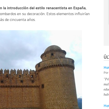
en la introducción del estilo renacentista en España
,
lombardos en su decoración. Estos elementos influirían
más de cincuenta años.
ÚL
Hot
Po
"Pé
mal
edu
hab
Ho