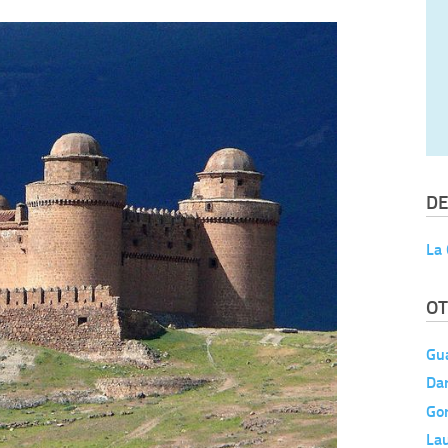
DE
La 
OT
Gu
Da
Go
La