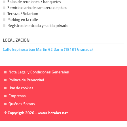
Salas de reuniones / banquetes
Servicio diario de camarera de pisos
Terraza / Solarium
Parking en la calle
Registro de entrada y salida privado
LOCALIZACIÓN
Calle Espinosa San Martin 62 Darro (18181 Granada)
Nota Legal y Condiciones Generales
Política de Privacidad
Uso de cookies
Empresas
Quiénes Somos
© Copyrigth 2026 - www.hoteles.net