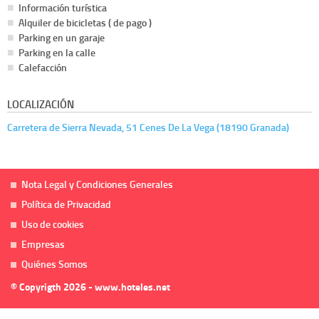
Información turística
Alquiler de bicicletas ( de pago )
Parking en un garaje
Parking en la calle
Calefacción
LOCALIZACIÓN
Carretera de Sierra Nevada, 51 Cenes De La Vega (18190 Granada)
Nota Legal y Condiciones Generales
Política de Privacidad
Uso de cookies
Empresas
Quiénes Somos
© Copyrigth 2026 - www.hoteles.net