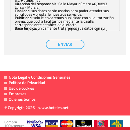
S.L/Hoteles.net
Dirección del responsable:
Calle Mayor número 46,30893
Lorca - Murcia
Finalidad:
sus datos serán usados para poder atender sus
solicitudes y prestarle nuestros servicios.
Publicidad:
solo le enviaremos publicidad con su autorización
previa, que podrá facilitarnos mediante la casilla
correspondiente establecida al efecto.
Base Jurídica:
únicamente trataremos sus datos con su
consentimiento previo, que podrá facilitarnos mediante la
casilla correspondiente establecida al efecto.
Destinatarios:
con carácter general, sólo el personal de
nuestra entidad que esté debidamente autorizado podrá
ENVIAR
tener conocimiento de la información que le pedimos. No se
comunicarán datos a terceros.
Derechos:
tiene derecho a saber qué información tenemos
sobre usted, corregirla y eliminarla, tal y como se explica en
la información adicional disponible en nuestra página web.
Información complementaria:
Puede consultar la información
adicional y detallada sobre cómo tratamos sus datos en la
política de privacidad
Nota Legal y Condiciones Generales
Política de Privacidad
Uso de cookies
Empresas
Quiénes Somos
© Copyrigth 2026 - www.hoteles.net
Compra
100% segura